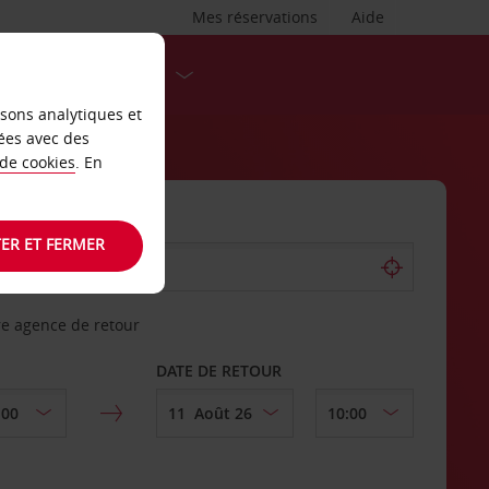
Mes réservations
Aide
DESTINATIONS
isons analytiques et
ées avec des
 de cookies
. En
ER ET FERMER
re agence de retour
DATE DE RETOUR