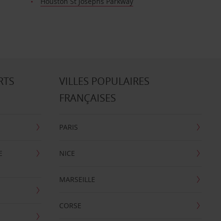
Houston St Josephs Parkway
RTS
VILLES POPULAIRES
FRANÇAISES
PARIS
E
NICE
MARSEILLE
CORSE