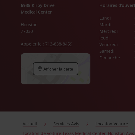
6935 Kirby Drive
Horaires d'ouver
Medical Center
Lundi
Houston
Mardi
77030
Mercredi
Jeudi
Appeler le : 713-838-8459
Vendredi
Samedi
Dimanche
Afficher la carte
Accueil
Services Avis
Location Voiture
Location de voiture Texas Medical Center, Houston Avis