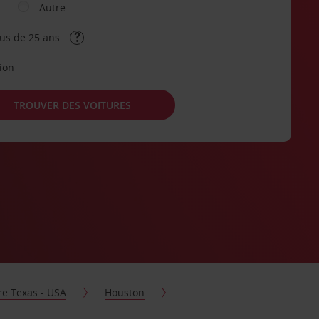
Autre
lus de 25 ans
tion
TROUVER DES VOITURES
re Texas - USA
Houston