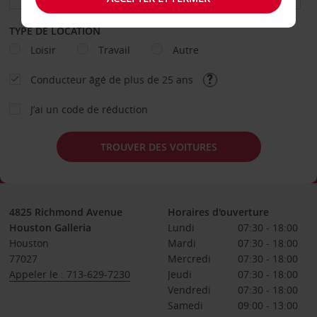
TYPE DE LOCATION
Loisir
Travail
Autre
Conducteur âgé de plus de 25 ans
J’ai un code de réduction
TROUVER DES VOITURES
4825 Richmond Avenue
Horaires d'ouverture
Houston Galleria
Lundi
07:30 - 18:00
Houston
Mardi
07:30 - 18:00
77027
Mercredi
07:30 - 18:00
Appeler le : 713-629-7230
Jeudi
07:30 - 18:00
Vendredi
07:30 - 18:00
Samedi
09:00 - 13:00