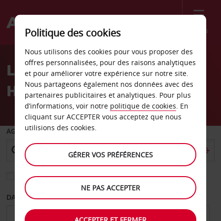
Menu
Politique des cookies
Welcome
Nous utilisons des cookies pour vous proposer des
to
offres personnalisées, pour des raisons analytiques
Location de voiture
Avis
et pour améliorer votre expérience sur notre site.
Nous partageons également nos données avec des
Houston Galleria
partenaires publicitaires et analytiques. Pour plus
d’informations, voir notre
politique de cookies
. En
cliquant sur ACCEPTER vous acceptez que nous
utilisions des cookies.
AGENCE DE DÉPART
GÉRER VOS PRÉFÉRENCES
Sélectionnez une autre agence de retour
NE PAS ACCEPTER
DATE DE DÉPART
DATE DE RETOUR
ACCEPTER ET FERMER