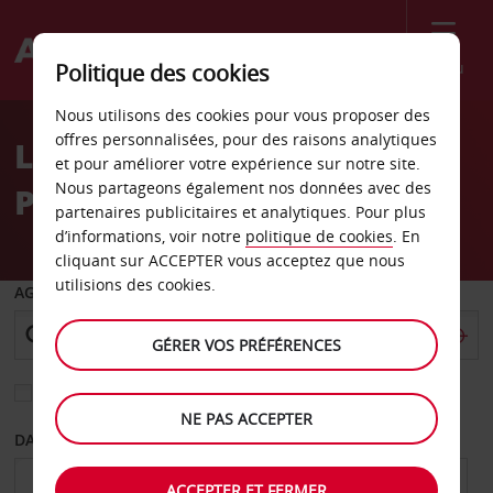
Menu
Politique des cookies
Welcome
Nous utilisons des cookies pour vous proposer des
to
offres personnalisées, pour des raisons analytiques
Location de voiture
Avis
et pour améliorer votre expérience sur notre site.
Nous partageons également nos données avec des
Portland
partenaires publicitaires et analytiques. Pour plus
d’informations, voir notre
politique de cookies
. En
cliquant sur ACCEPTER vous acceptez que nous
utilisions des cookies.
AGENCE DE DÉPART
GÉRER VOS PRÉFÉRENCES
Sélectionnez une autre agence de retour
NE PAS ACCEPTER
DATE DE DÉPART
DATE DE RETOUR
ACCEPTER ET FERMER