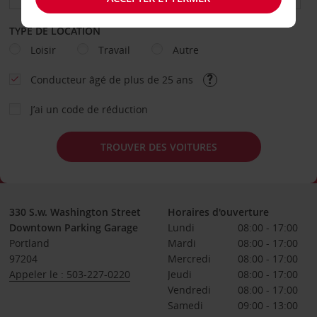
TYPE DE LOCATION
Loisir
Travail
Autre
Conducteur âgé de plus de 25 ans
J’ai un code de réduction
TROUVER DES VOITURES
330 S.w. Washington Street
Horaires d'ouverture
Downtown Parking Garage
Lundi
08:00 - 17:00
Portland
Mardi
08:00 - 17:00
97204
Mercredi
08:00 - 17:00
Appeler le : 503-227-0220
Jeudi
08:00 - 17:00
Vendredi
08:00 - 17:00
Samedi
09:00 - 13:00