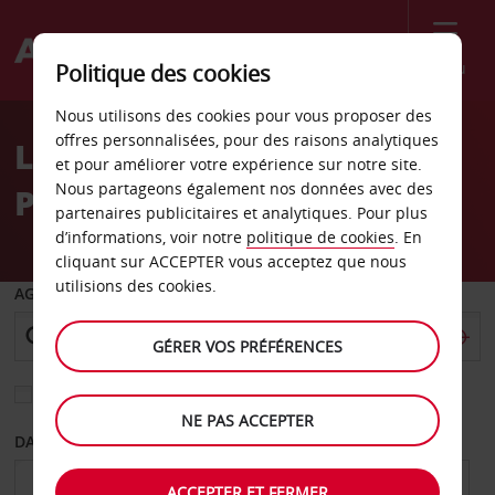
Menu
Politique des cookies
Welcome
Nous utilisons des cookies pour vous proposer des
to
offres personnalisées, pour des raisons analytiques
Location de voiture
Avis
et pour améliorer votre expérience sur notre site.
Nous partageons également nos données avec des
Portland
partenaires publicitaires et analytiques. Pour plus
d’informations, voir notre
politique de cookies
. En
cliquant sur ACCEPTER vous acceptez que nous
utilisions des cookies.
AGENCE DE DÉPART
GÉRER VOS PRÉFÉRENCES
Sélectionnez une autre agence de retour
NE PAS ACCEPTER
DATE DE DÉPART
DATE DE RETOUR
ACCEPTER ET FERMER