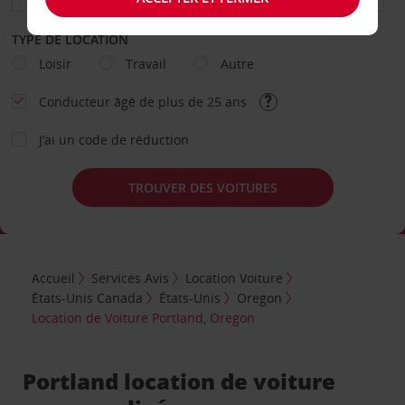
TYPE DE LOCATION
Loisir
Travail
Autre
Conducteur âgé de plus de 25 ans
J’ai un code de réduction
TROUVER DES VOITURES
Accueil
Services Avis
Location Voiture
États-Unis Canada
États-Unis
Oregon
Location de Voiture Portland, Oregon
Portland location de voiture