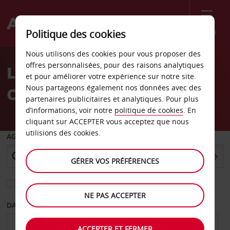
Menu
Politique des cookies
Welcome
Nous utilisons des cookies pour vous proposer des
to
offres personnalisées, pour des raisons analytiques
Location de voiture
Avis
et pour améliorer votre expérience sur notre site.
Nous partageons également nos données avec des
Clackamas Oregon
partenaires publicitaires et analytiques. Pour plus
d’informations, voir notre
politique de cookies
. En
cliquant sur ACCEPTER vous acceptez que nous
utilisions des cookies.
AGENCE DE DÉPART
GÉRER VOS PRÉFÉRENCES
Sélectionnez une autre agence de retour
NE PAS ACCEPTER
DATE DE DÉPART
DATE DE RETOUR
ACCEPTER ET FERMER