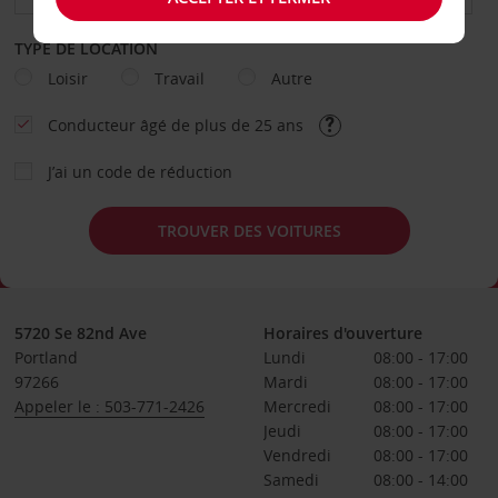
TYPE DE LOCATION
Loisir
Travail
Autre
Conducteur âgé de plus de 25 ans
J’ai un code de réduction
TROUVER DES VOITURES
5720 Se 82nd Ave
Horaires d'ouverture
Portland
Lundi
08:00 - 17:00
97266
Mardi
08:00 - 17:00
Appeler le : 503-771-2426
Mercredi
08:00 - 17:00
Jeudi
08:00 - 17:00
Vendredi
08:00 - 17:00
Samedi
08:00 - 14:00