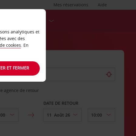
Mes réservations
Aide
DESTINATIONS
isons analytiques et
ées avec des
 de cookies
. En
ER ET FERMER
re agence de retour
DATE DE RETOUR