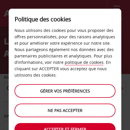
Menu
Politique des cookies
Welcome
Nous utilisons des cookies pour vous proposer des
to
offres personnalisées, pour des raisons analytiques
Location de voiture
Avis
et pour améliorer votre expérience sur notre site.
Nous partageons également nos données avec des
Aéroport de Sudbury
partenaires publicitaires et analytiques. Pour plus
d’informations, voir notre
politique de cookies
. En
cliquant sur ACCEPTER vous acceptez que nous
utilisions des cookies.
AGENCE DE DÉPART
GÉRER VOS PRÉFÉRENCES
Sélectionnez une autre agence de retour
NE PAS ACCEPTER
DATE DE DÉPART
DATE DE RETOUR
ACCEPTER ET FERMER