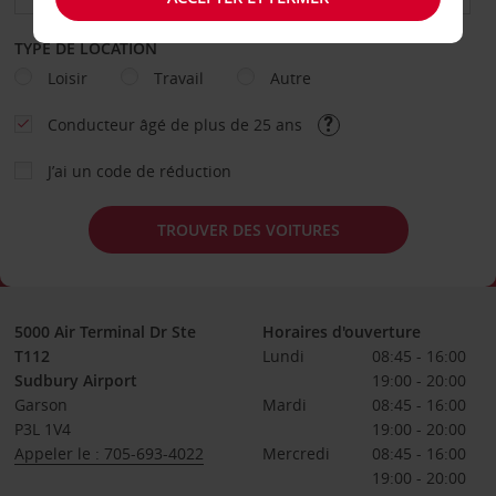
TYPE DE LOCATION
Loisir
Travail
Autre
Conducteur âgé de plus de 25 ans
J’ai un code de réduction
TROUVER DES VOITURES
5000 Air Terminal Dr Ste
Horaires d'ouverture
T112
Lundi
08:45 - 16:00
Sudbury Airport
19:00 - 20:00
Garson
Mardi
08:45 - 16:00
P3L 1V4
19:00 - 20:00
Appeler le : 705-693-4022
Mercredi
08:45 - 16:00
19:00 - 20:00