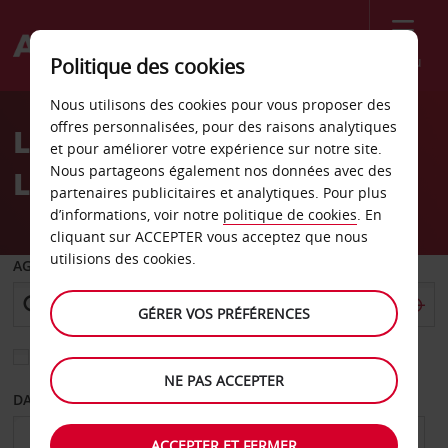
Menu
Politique des cookies
Welcome
Nous utilisons des cookies pour vous proposer des
to
offres personnalisées, pour des raisons analytiques
Location de voiture Sioux
Avis
et pour améliorer votre expérience sur notre site.
Nous partageons également nos données avec des
Lookout
partenaires publicitaires et analytiques. Pour plus
d’informations, voir notre
politique de cookies
. En
cliquant sur ACCEPTER vous acceptez que nous
utilisions des cookies.
AGENCE DE DÉPART
GÉRER VOS PRÉFÉRENCES
Sélectionnez une autre agence de retour
NE PAS ACCEPTER
DATE DE DÉPART
DATE DE RETOUR
ACCEPTER ET FERMER