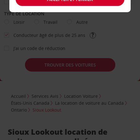
TYPE DE LOCATION
Loisir
Travail
Autre
Conducteur âgé de plus de 25 ans
J’ai un code de réduction
TROUVER DES VOITURES
Accueil
Services Avis
Location Voiture
États-Unis Canada
La location de voiture au Canada
Ontario
Sioux Lookout
Sioux Lookout location de