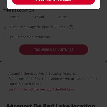
TYPE DE LOCATION
Loisir
Travail
Autre
Conducteur âgé de plus de 25 ans
J’ai un code de réduction
TROUVER DES VOITURES
Accueil
Services Avis
Location Voiture
États-Unis Canada
La location de voiture au Canada
Ontario
Red Lake
Location de voiture Aéroport de Red Lake
Aéroport De Red Lake location