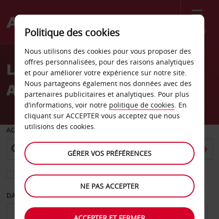
Menu
Politique des cookies
Welcome
Nous utilisons des cookies pour vous proposer des
to
offres personnalisées, pour des raisons analytiques
Location de voiture
Avis
et pour améliorer votre expérience sur notre site.
Nous partageons également nos données avec des
Aéroport de Red Lake
partenaires publicitaires et analytiques. Pour plus
d’informations, voir notre
politique de cookies
. En
cliquant sur ACCEPTER vous acceptez que nous
utilisions des cookies.
AGENCE DE DÉPART
GÉRER VOS PRÉFÉRENCES
Sélectionnez une autre agence de retour
NE PAS ACCEPTER
DATE DE DÉPART
DATE DE RETOUR
ACCEPTER ET FERMER