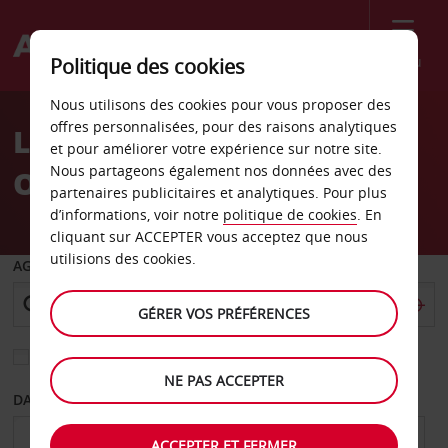
Menu
Politique des cookies
Welcome
Nous utilisons des cookies pour vous proposer des
to
offres personnalisées, pour des raisons analytiques
Location de voiture
Avis
et pour améliorer votre expérience sur notre site.
Nous partageons également nos données avec des
Ottawa Gladstone Ave
partenaires publicitaires et analytiques. Pour plus
d’informations, voir notre
politique de cookies
. En
cliquant sur ACCEPTER vous acceptez que nous
utilisions des cookies.
AGENCE DE DÉPART
GÉRER VOS PRÉFÉRENCES
Sélectionnez une autre agence de retour
NE PAS ACCEPTER
DATE DE DÉPART
DATE DE RETOUR
ACCEPTER ET FERMER