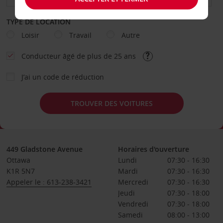
TYPE DE LOCATION
Loisir
Travail
Autre
Conducteur âgé de plus de 25 ans
J’ai un code de réduction
TROUVER DES VOITURES
449 Gladstone Avenue
Horaires d'ouverture
Ottawa
Lundi
07:30 - 16:30
K1R 5N7
Mardi
07:30 - 16:30
Appeler le : 613-238-3421
Mercredi
07:30 - 16:30
Jeudi
07:30 - 18:00
Vendredi
07:30 - 18:00
Samedi
08:00 - 13:00