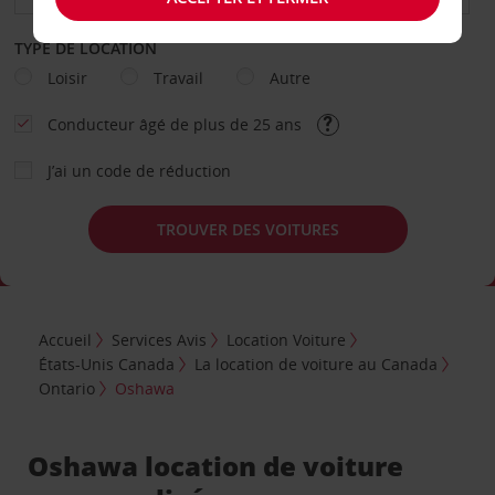
TYPE DE LOCATION
Loisir
Travail
Autre
Conducteur âgé de plus de 25 ans
J’ai un code de réduction
TROUVER DES VOITURES
Accueil
Services Avis
Location Voiture
États-Unis Canada
La location de voiture au Canada
Ontario
Oshawa
Oshawa location de voiture