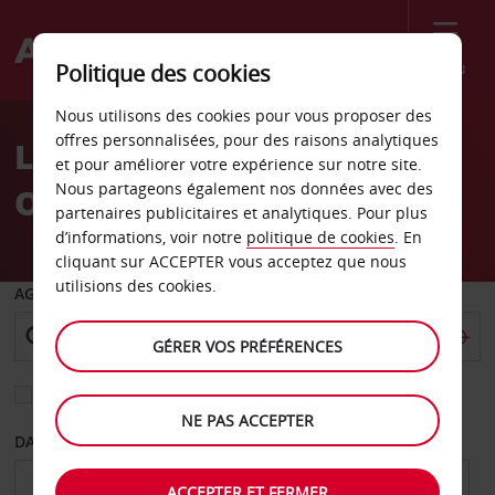
Menu
Politique des cookies
Welcome
Nous utilisons des cookies pour vous proposer des
to
offres personnalisées, pour des raisons analytiques
Location de voiture
Avis
et pour améliorer votre expérience sur notre site.
Nous partageons également nos données avec des
Oshawa
partenaires publicitaires et analytiques. Pour plus
d’informations, voir notre
politique de cookies
. En
cliquant sur ACCEPTER vous acceptez que nous
utilisions des cookies.
AGENCE DE DÉPART
GÉRER VOS PRÉFÉRENCES
Sélectionnez une autre agence de retour
NE PAS ACCEPTER
DATE DE DÉPART
DATE DE RETOUR
ACCEPTER ET FERMER