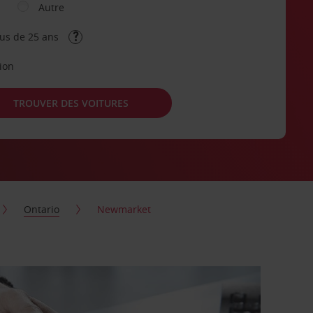
Autre
lus de 25 ans
tion
TROUVER DES VOITURES
Ontario
Newmarket