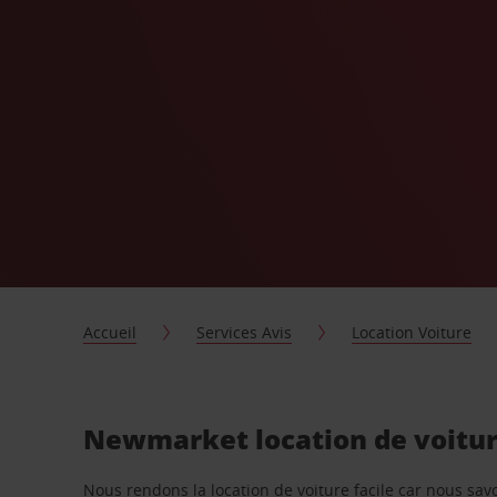
Accueil
Services Avis
Location Voiture
Newmarket location de voitur
Nous rendons la location de voiture facile car nous sa