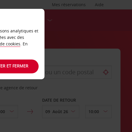
Mes réservations
Aide
DESTINATIONS
isons analytiques et
ées avec des
 de cookies
. En
ER ET FERMER
re agence de retour
DATE DE RETOUR