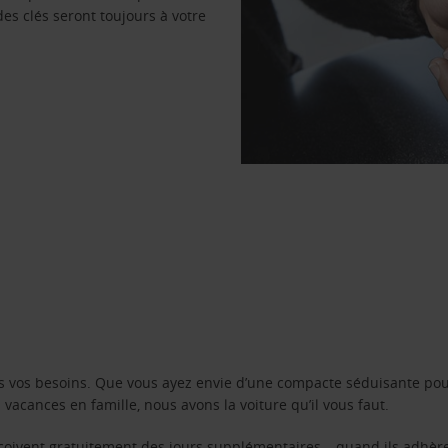
des clés seront toujours à votre
s vos besoins. Que vous ayez envie d’une compacte séduisante pou
acances en famille, nous avons la voiture qu’il vous faut.
reçoivent gratuitement des jours supplémentaires – quand ils adhèr