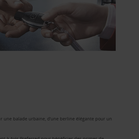
r une balade urbaine, d’une berline élégante pour un
ent à
Avis Preferred
pour bénéficier des primes de