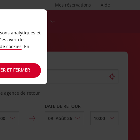
Mes réservations
Aide
DESTINATIONS
isons analytiques et
ées avec des
 de cookies
. En
ER ET FERMER
re agence de retour
DATE DE RETOUR