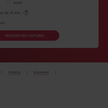
Autre
lus de 25 ans
tion
TROUVER DES VOITURES
Ontario
Kitchener