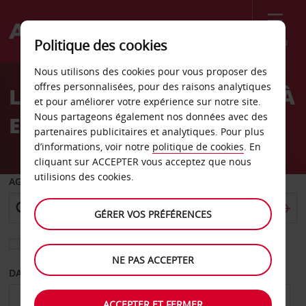
Menu
Politique des cookies
Welcome
Nous utilisons des cookies pour vous proposer des
to
offres personnalisées, pour des raisons analytiques
LA LOCATION DE VOITURE À
Avis
et pour améliorer votre expérience sur notre site.
Nous partageons également nos données avec des
ESSAOUIRA
partenaires publicitaires et analytiques. Pour plus
d’informations, voir notre
politique de cookies
. En
cliquant sur ACCEPTER vous acceptez que nous
utilisions des cookies.
AGENCE DE DÉPART
GÉRER VOS PRÉFÉRENCES
Sélectionnez une autre agence de retour
NE PAS ACCEPTER
DATE DE DÉPART
DATE DE RETOUR
ACCEPTER ET FERMER