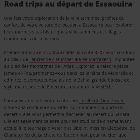
Road trips au départ de Essaouira
Une fois votre exploration de la ville terminée, profitez du
confort de votre voiture de location à Essaouira pour
explorer
les superbes sites historiques
, villes animées et villages
traditionnels des environs.
Premier itinéraire incontournable, la route R207 vous conduira
au cœur de
l'ancienne cité impériale de Marrakech
, implantée
au pied des montagnes de l'Atlas. Explorez la célèbre place
Jemaa el-Fna, promenez-vous dans les jardins de Majorelle et
admirez le somptueux palais de la Bahia, grande bâtisse de
style mauresque de 8 hectares datant du XIXᵉ siècle.
Poursuivez ensuite votre route vers
la ville de Ouarzazate
,
située à la confluence du Drâa. Surnommée « la porte du
désert », elle vous permettra d’accéder au désert du Sahara.
Elle est également célèbre pour ses studios de cinéma ayant
accueilli le tournage d'Astérix et Obélix : mission Cléopâtre, de
Gladiator ou de La chute du faucon noir, pour ne citer que