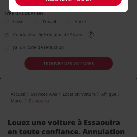
TYPE DE LOCATION
Loisir
Travail
Autre
Conducteur âgé de plus de 25 ans
J’ai un code de réduction
TROUVER DES VOITURES
Accueil
Services Avis
Location Voiture
Afrique
Maroc
Essaouira
Louez une voiture à Essaouira
en toute confiance. Annulation