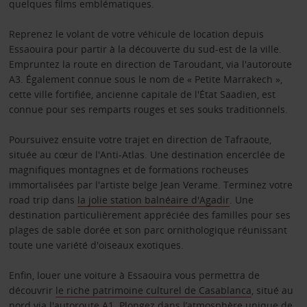
quelques films emblématiques.
Reprenez le volant de votre véhicule de location depuis
Essaouira pour partir à la découverte du sud-est de la ville.
Empruntez la route en direction de Taroudant, via l'autoroute
A3. Également connue sous le nom de « Petite Marrakech »,
cette ville fortifiée, ancienne capitale de l'État Saadien, est
connue pour ses remparts rouges et ses souks traditionnels.
Poursuivez ensuite votre trajet en direction de Tafraoute,
située au cœur de l'Anti-Atlas. Une destination encerclée de
magnifiques montagnes et de formations rocheuses
immortalisées par l'artiste belge Jean Verame. Terminez votre
road trip dans
la jolie station balnéaire d'Agadir
. Une
destination particulièrement appréciée des familles pour ses
plages de sable dorée et son parc ornithologique réunissant
toute une variété d'oiseaux exotiques.
Enfin, louer une voiture à Essaouira vous permettra de
découvrir
le riche patrimoine culturel de Casablanca
, situé au
nord via l'autoroute A1. Plongez dans l’atmosphère unique de