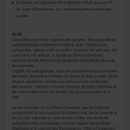
Continuer sur l’autoroute A6 en direction d’Asti, puis sur l’A
33. Sortir à Bra-Marene, qui constitue la porte d’entrée des
Langhe.
ALBA
Considérée comme la «capitale des Langhe», Alba possède un
centre historique clairement médiéval, avec maintes tours,
campaniles, églises, édifices publics et privés très précieux. Au
coeur de la cité antique, la façade du Dôme (cathédrale)
constitue la toile de fond scénographique de la grande place du
Risorgimento.
L’église, en style gothique, avec un campanile orné d’ouvertures
géminées, possède à l’intérieur un choeur en bois sculpté. De là
on peut admirer les nombreuses maisons tours médiévales
pittoresques, mémoire concrète d’années de luttes intestines et
de vives rivalités entre les familles les plus puissantes de la
ville.
La rue principale, la via Vittorio Emanuele, que les habitants
surnomment la «via maestra» (maîtresse rue), est le coeur de la
vie sociale, culturelle et commerciale d’Alba; elle révèle de
splendides édifi ces baroques, comme l’église Sainte-Marie-
Madeleine et le couvent des Dominicaines. Alba est également