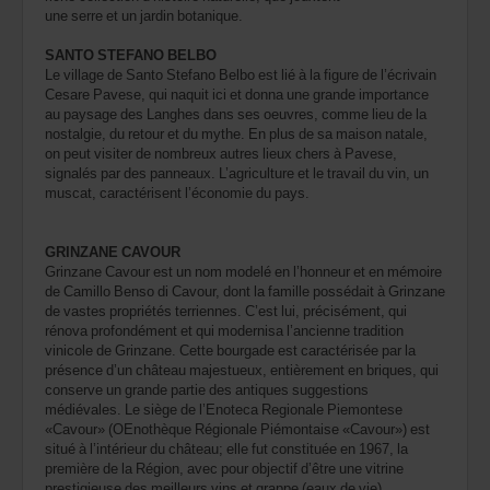
une serre et un jardin botanique.
SANTO STEFANO BELBO
Le village de Santo Stefano Belbo est lié à la figure de l’écrivain
Cesare Pavese, qui naquit ici et donna une grande importance
au paysage des Langhes dans ses oeuvres, comme lieu de la
nostalgie, du retour et du mythe. En plus de sa maison natale,
on peut visiter de nombreux autres lieux chers à Pavese,
signalés par des panneaux. L’agriculture et le travail du vin, un
muscat, caractérisent l’économie du pays.
GRINZANE CAVOUR
Grinzane Cavour est un nom modelé en l’honneur et en mémoire
de Camillo Benso di Cavour, dont la famille possédait à Grinzane
de vastes propriétés terriennes. C’est lui, précisément, qui
rénova profondément et qui modernisa l’ancienne tradition
vinicole de Grinzane. Cette bourgade est caractérisée par la
présence d’un château majestueux, entièrement en briques, qui
conserve un grande partie des antiques suggestions
médiévales. Le siège de l’Enoteca Regionale Piemontese
«Cavour» (OEnothèque Régionale Piémontaise «Cavour») est
situé à l’intérieur du château; elle fut constituée en 1967, la
première de la Région, avec pour objectif d’être une vitrine
prestigieuse des meilleurs vins et grappe (eaux de vie)