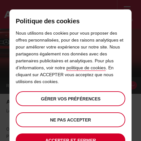
Menu
Politique des cookies
Welcome
Nous utilisons des cookies pour vous proposer des
to
offres personnalisées, pour des raisons analytiques et
Avis
IDÉES DE VACANCES EN ITALIE - LES
pour améliorer votre expérience sur notre site. Nous
partageons également nos données avec des
LANGHE, TERRE PROMISE DU VIN
partenaires publicitaires et analytiques. Pour plus
ITALIEN
d’informations, voir notre
politique de cookies
. En
cliquant sur ACCEPTER vous acceptez que nous
utilisions des cookies.
RÉSERVER UN
VÉHICULE
GÉRER VOS PRÉFÉRENCES
Admirez les couleurs d'Automne des Langhe
Les Langhe, la terre promise du vin Italien
NE PAS ACCEPTER
On désigne sous le nom de Langhe le territoire collinaire situé dans le
Piémont centro-méridional et compris entre les provinces de Cuneo et
ACCEPTER ET FERMER