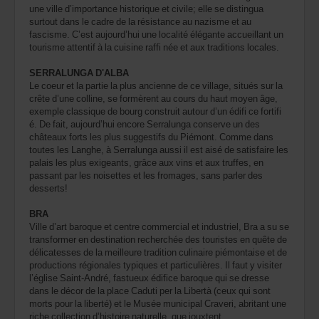
une ville d’importance historique et civile; elle se distingua
surtout dans le cadre de la résistance au nazisme et au
fascisme. C’est aujourd’hui une localité élégante accueillant un
tourisme attentif à la cuisine raffi née et aux traditions locales.
SERRALUNGA D'ALBA
Le coeur et la partie la plus ancienne de ce village, situés sur la
crête d’une colline, se formèrent au cours du haut moyen âge,
exemple classique de bourg construit autour d’un édifi ce fortifi
é. De fait, aujourd’hui encore Serralunga conserve un des
châteaux forts les plus suggestifs du Piémont. Comme dans
toutes les Langhe, à Serralunga aussi il est aisé de satisfaire les
palais les plus exigeants, grâce aux vins et aux truffes, en
passant par les noisettes et les fromages, sans parler des
desserts!
BRA
Ville d’art baroque et centre commercial et industriel, Bra a su se
transformer en destination recherchée des touristes en quête de
délicatesses de la meilleure tradition culinaire piémontaise et de
productions régionales typiques et particulières. Il faut y visiter
l’église Saint-André, fastueux édifice baroque qui se dresse
dans le décor de la place Caduti per la Libertà (ceux qui sont
morts pour la liberté) et le Musée municipal Craveri, abritant une
riche collection d’histoire naturelle, que jouxtent