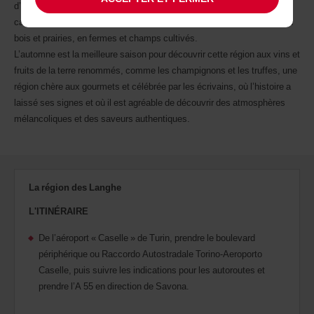
d’Asti et les Apennins liguriens. Il s’agit d’une région au paysage très
caractéristique, aux profils tendres, riche en vignobles et châteaux, en
bois et prairies, en fermes et champs cultivés.
L’automne est la meilleure saison pour découvrir cette région aux vins et
fruits de la terre renommés, comme les champignons et les truffes, une
région chère aux gourmets et célébrée par les écrivains, où l’histoire a
laissé ses signes et où il est agréable de découvrir des atmosphères
mélancoliques et des saveurs authentiques.
La région des Langhe
L'ITINÉRAIRE
De l’aéroport « Caselle » de Turin, prendre le boulevard
périphérique ou Raccordo Autostradale Torino-Aeroporto
Caselle, puis suivre les indications pour les autoroutes et
prendre l’A 55 en direction de Savona.