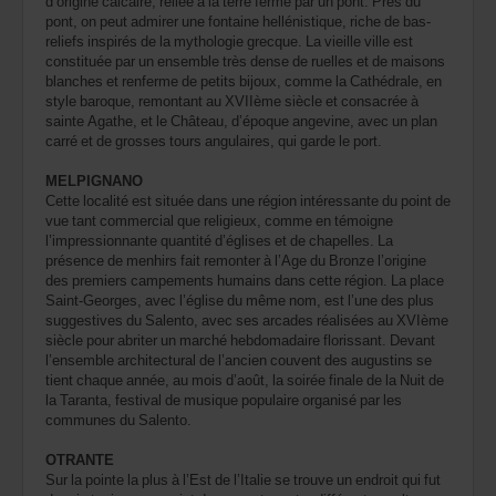
d’origine calcaire, reliée à la terre ferme par un pont. Près du
pont, on peut admirer une fontaine hellénistique, riche de bas-
reliefs inspirés de la mythologie grecque. La vieille ville est
constituée par un ensemble très dense de ruelles et de maisons
blanches et renferme de petits bijoux, comme la Cathédrale, en
style baroque, remontant au XVIIème siècle et consacrée à
sainte Agathe, et le Château, d’époque angevine, avec un plan
carré et de grosses tours angulaires, qui garde le port.
MELPIGNANO
Cette localité est située dans une région intéressante du point de
vue tant commercial que religieux, comme en témoigne
l’impressionnante quantité d’églises et de chapelles. La
présence de menhirs fait remonter à l’Age du Bronze l’origine
des premiers campements humains dans cette région. La place
Saint-Georges, avec l’église du même nom, est l’une des plus
suggestives du Salento, avec ses arcades réalisées au XVIème
siècle pour abriter un marché hebdomadaire florissant. Devant
l’ensemble architectural de l’ancien couvent des augustins se
tient chaque année, au mois d’août, la soirée finale de la Nuit de
la Taranta, festival de musique populaire organisé par les
communes du Salento.
OTRANTE
Sur la pointe la plus à l’Est de l’Italie se trouve un endroit qui fut