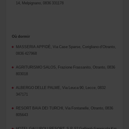
14, Melpignano, 0836 331178
Où dormir
MASSERIA APPIDÈ, Via Case Sparse, Corigliano d’Otranto,
0836 427968
AGRITURISMO SALOS, Frazione Frassanito, Otranto, 0836
803018
ALBERGO DELLE PALME, Via Leuca 90, Lecce, 0832
347171
RESORT BAIA DEI TURCHI, Via Fontanelle, Otranto, 0836
805643
HOTEL GALLIPOLI RESORT, S.P. 52 Gallipoli-Sannicola Km