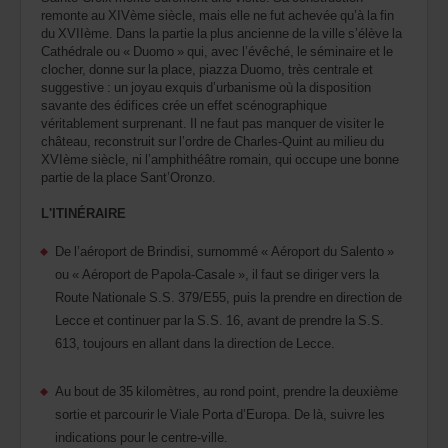
remonte au XIVème siècle, mais elle ne fut achevée qu’à la fin
du XVIIème. Dans la partie la plus ancienne de la ville s’élève la
Cathédrale ou « Duomo » qui, avec l’évêché, le séminaire et le
clocher, donne sur la place, piazza Duomo, très centrale et
suggestive : un joyau exquis d’urbanisme où la disposition
savante des édifices crée un effet scénographique
véritablement surprenant. Il ne faut pas manquer de visiter le
château, reconstruit sur l’ordre de Charles-Quint au milieu du
XVIème siècle, ni l’amphithéâtre romain, qui occupe une bonne
partie de la place Sant’Oronzo.
L'ITINÉRAIRE
De l’aéroport de Brindisi, surnommé « Aéroport du Salento »
ou « Aéroport de Papola-Casale », il faut se diriger vers la
Route Nationale S.S. 379/E55, puis la prendre en direction de
Lecce et continuer par la S.S. 16, avant de prendre la S.S.
613, toujours en allant dans la direction de Lecce.
Au bout de 35 kilomètres, au rond point, prendre la deuxième
sortie et parcourir le Viale Porta d’Europa. De là, suivre les
indications pour le centre-ville.