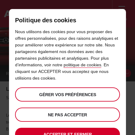
Menu
Politique des cookies
Welcome
Nous utilisons des cookies pour vous proposer des
to
offres personnalisées, pour des raisons analytiques et
Avis
IDÉES DE VACANCES EN ITALIE - LE
pour améliorer votre expérience sur notre site. Nous
partageons également nos données avec des
SALENTO, LA PÉNINSULE ITALIENNE
partenaires publicitaires et analytiques. Pour plus
d’informations, voir notre
politique de cookies
. En
cliquant sur ACCEPTER vous acceptez que nous
RÉSERVER UN
VÉHICULE
utilisions des cookies.
Les merveilles de Salento
GÉRER VOS PRÉFÉRENCES
Salento, la péninsule italienne
NE PAS ACCEPTER
Le cœur du Salento, morceau de terre suspendu entre deux mers, se
trouve dans la province de Lecce et touche une partie de celle de
Brindisi, sur l’Adriatique, et de Tarante, sur la mer Ionienne. Des fonds
ACCEPTER ET FERMER