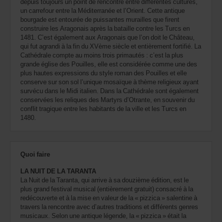
depuis toujours un point de rencontre entre différentes cultures,
un carrefour entre la Méditerranée et l’Orient. Cette antique
bourgade est entourée de puissantes murailles que firent
construire les Aragonais après la bataille contre les Turcs en
1481. C’est également aux Aragonais que l’on doit le Château,
qui fut agrandi à la fin du XVème siècle et entièrement fortifié. La
Cathédrale compte au moins trois primautés : c’est la plus
grande église des Pouilles, elle est considérée comme une des
plus hautes expressions du style roman des Pouilles et elle
conserve sur son sol l’unique mosaïque à thème religieux ayant
survécu dans le Midi italien. Dans la Cathédrale sont également
conservées les reliques des Martyrs d’Otrante, en souvenir du
conflit tragique entre les habitants de la ville et les Turcs en
1480.
Quoi faire
LA NUIT DE LA TARANTA
La Nuit de la Taranta, qui arrive à sa douzième édition, est le
plus grand festival musical (entièrement gratuit) consacré à la
redécouverte et à la mise en valeur de la « pizzica » salentine à
travers la rencontre avec d’autres traditions et différents genres
musicaux. Selon une antique légende, la « pizzica » était la