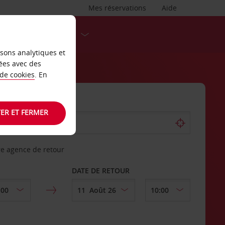
Mes réservations
Aide
DESTINATIONS
isons analytiques et
ées avec des
 de cookies
. En
ER ET FERMER
re agence de retour
DATE DE RETOUR