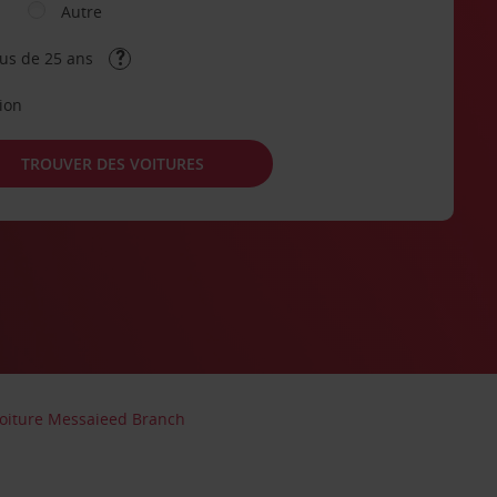
Autre
lus de 25 ans
tion
TROUVER DES VOITURES
voiture Messaieed Branch