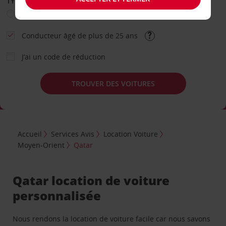
TYPE DE LOCATION
Loisir
Travail
Autre
Conducteur âgé de plus de 25 ans
J’ai un code de réduction
TROUVER DES VOITURES
Accueil
Services Avis
Location Voiture
Moyen-Orient
Qatar
Qatar location de voiture
personnalisée
Nous rendons la location de voiture facile car nous savons