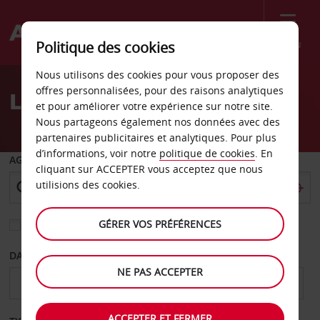
Menu
Politique des cookies
Welcome
Nous utilisons des cookies pour vous proposer des
to
offres personnalisées, pour des raisons analytiques
Location de voiture Qatar
Avis
et pour améliorer votre expérience sur notre site.
Nous partageons également nos données avec des
partenaires publicitaires et analytiques. Pour plus
d’informations, voir notre
politique de cookies
. En
AGENCE DE DÉPART
cliquant sur ACCEPTER vous acceptez que nous
utilisions des cookies.
GÉRER VOS PRÉFÉRENCES
Sélectionnez une autre agence de retour
DATE DE DÉPART
DATE DE RETOUR
NE PAS ACCEPTER
ACCEPTER ET FERMER