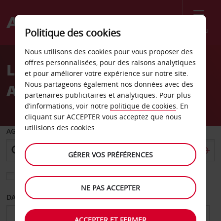
Menu
Politique des cookies
Welcome
Nous utilisons des cookies pour vous proposer des
to
offres personnalisées, pour des raisons analytiques
Location de voiture
Avis
et pour améliorer votre expérience sur notre site.
Nous partageons également nos données avec des
Aéroport d’Andenes
partenaires publicitaires et analytiques. Pour plus
d’informations, voir notre
politique de cookies
. En
cliquant sur ACCEPTER vous acceptez que nous
utilisions des cookies.
AGENCE DE DÉPART
GÉRER VOS PRÉFÉRENCES
Sélectionnez une autre agence de retour
NE PAS ACCEPTER
DATE DE DÉPART
DATE DE RETOUR
ACCEPTER ET FERMER