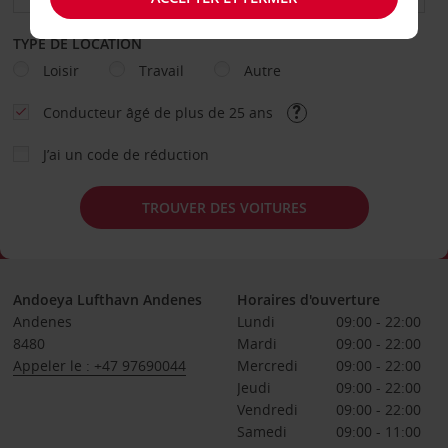
TYPE DE LOCATION
Loisir
Travail
Autre
Conducteur âgé de plus de 25 ans
J’ai un code de réduction
TROUVER DES VOITURES
Andoeya Lufthavn Andenes
Horaires d'ouverture
Andenes
Lundi
09:00 - 22:00
8480
Mardi
09:00 - 22:00
Appeler le : +47 97690044
Mercredi
09:00 - 22:00
Jeudi
09:00 - 22:00
Vendredi
09:00 - 22:00
Samedi
09:00 - 11:00