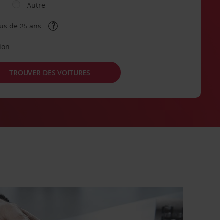
Autre
lus de 25 ans
tion
TROUVER DES VOITURES