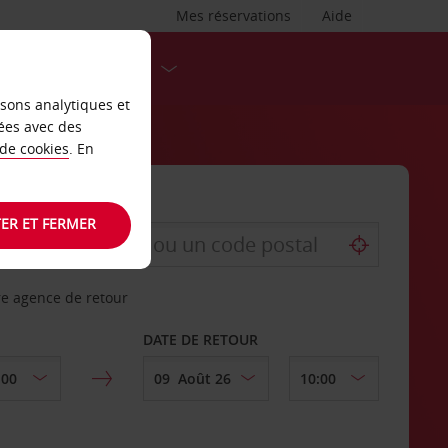
Mes réservations
Aide
DESTINATIONS
isons analytiques et
ées avec des
 de cookies
. En
ER ET FERMER
re agence de retour
DATE DE RETOUR