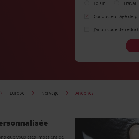
Loisir
Travail
Conducteur âgé de p
J’ai un code de réduc
Europe
Norvège
Andenes
personnalisée
vons que vous êtes impatient de