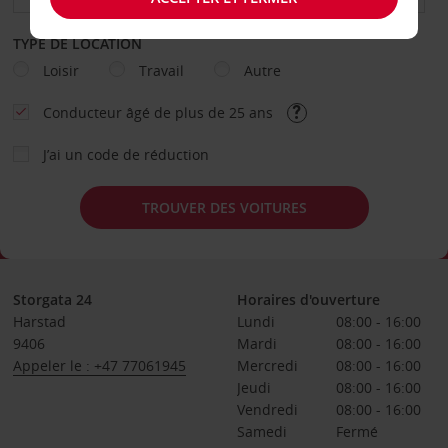
TYPE DE LOCATION
Loisir
Travail
Autre
Conducteur âgé de plus de 25 ans
J’ai un code de réduction
TROUVER DES VOITURES
Storgata 24
Horaires d'ouverture
Harstad
Lundi
08:00 - 16:00
9406
Mardi
08:00 - 16:00
Appeler le : +47 77061945
Mercredi
08:00 - 16:00
Jeudi
08:00 - 16:00
Vendredi
08:00 - 16:00
Samedi
Fermé