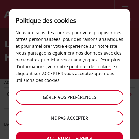
Menu
Politique des cookies
Welcome
Nous utilisons des cookies pour vous proposer des
to
offres personnalisées, pour des raisons analytiques
Location de voiture
Avis
et pour améliorer votre expérience sur notre site.
Nous partageons également nos données avec des
Harstad
partenaires publicitaires et analytiques. Pour plus
d’informations, voir notre
politique de cookies
. En
cliquant sur ACCEPTER vous acceptez que nous
utilisions des cookies.
AGENCE DE DÉPART
GÉRER VOS PRÉFÉRENCES
Sélectionnez une autre agence de retour
NE PAS ACCEPTER
DATE DE DÉPART
DATE DE RETOUR
ACCEPTER ET FERMER