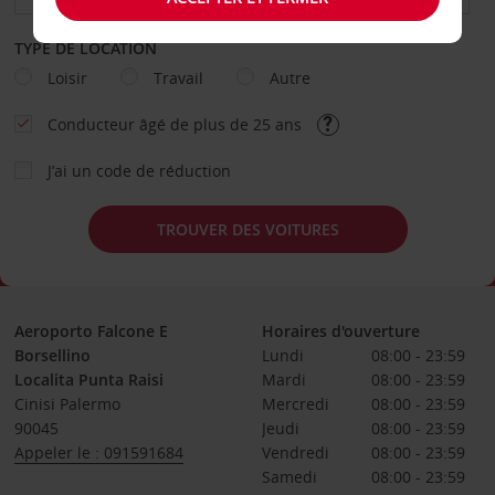
TYPE DE LOCATION
Loisir
Travail
Autre
Conducteur âgé de plus de 25 ans
J’ai un code de réduction
TROUVER DES VOITURES
Aeroporto Falcone E
Horaires d'ouverture
Borsellino
Lundi
08:00 - 23:59
Localita Punta Raisi
Mardi
08:00 - 23:59
Cinisi Palermo
Mercredi
08:00 - 23:59
90045
Jeudi
08:00 - 23:59
Appeler le : 091591684
Vendredi
08:00 - 23:59
Samedi
08:00 - 23:59