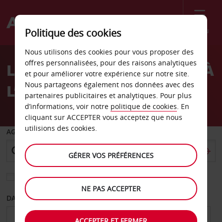
Menu
Politique des cookies
Welcome
Nous utilisons des cookies pour vous proposer des
to
offres personnalisées, pour des raisons analytiques
LA LOCATION DE VOITURE À
Avis
et pour améliorer votre expérience sur notre site.
Nous partageons également nos données avec des
L’AÉROPORT DE PALERME
partenaires publicitaires et analytiques. Pour plus
d’informations, voir notre
politique de cookies
. En
cliquant sur ACCEPTER vous acceptez que nous
utilisions des cookies.
AGENCE DE DÉPART
GÉRER VOS PRÉFÉRENCES
Sélectionnez une autre agence de retour
NE PAS ACCEPTER
DATE DE DÉPART
DATE DE RETOUR
ACCEPTER ET FERMER