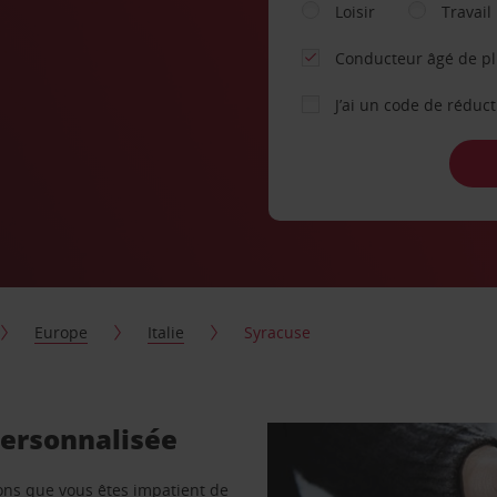
Loisir
Travail
Conducteur âgé de p
J’ai un code de réduc
Europe
Italie
Syracuse
personnalisée
vons que vous êtes impatient de