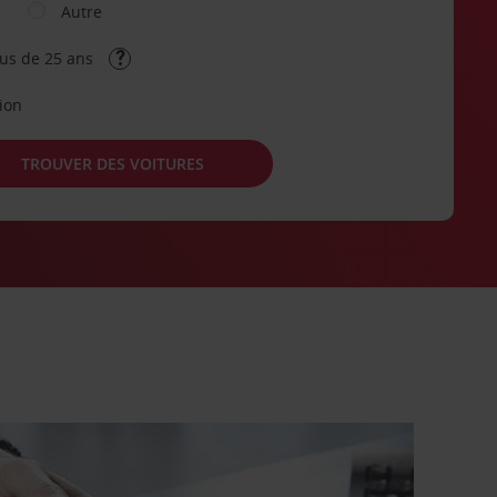
Autre
lus de 25 ans
tion
TROUVER DES VOITURES