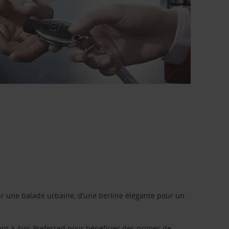
r une balade urbaine, d’une berline élégante pour un
ent à
Avis Preferred
pour bénéficier des primes de