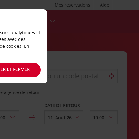
Mes réservations
Aide
DESTINATIONS
isons analytiques et
ées avec des
 de cookies
. En
ER ET FERMER
re agence de retour
DATE DE RETOUR