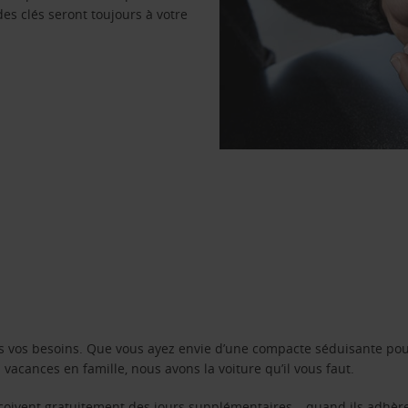
des clés seront toujours à votre
s vos besoins. Que vous ayez envie d’une compacte séduisante pou
acances en famille, nous avons la voiture qu’il vous faut.
reçoivent gratuitement des jours supplémentaires – quand ils adhèr