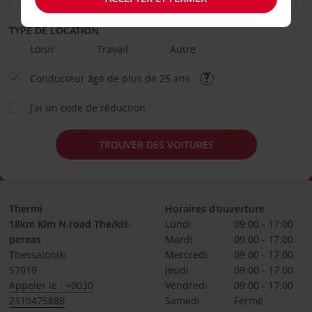
TYPE DE LOCATION
Loisir
Travail
Autre
Conducteur âgé de plus de 25 ans
J’ai un code de réduction
TROUVER DES VOITURES
Thermi
Horaires d'ouverture
18km Klm N.road The/kis-
Lundi
09:00 - 17:00
pereas
Mardi
09:00 - 17:00
Thessaloniki
Mercredi
09:00 - 17:00
57019
Jeudi
09:00 - 17:00
Appeler le : +0030
Vendredi
09:00 - 17:00
2310475888
Samedi
Fermé