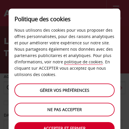
Menu
Politique des cookies
Welcome
Nous utilisons des cookies pour vous proposer des
to
offres personnalisées, pour des raisons analytiques
Location de voiture
Avis
et pour améliorer votre expérience sur notre site.
Nous partageons également nos données avec des
Thessalonique garage
partenaires publicitaires et analytiques. Pour plus
d’informations, voir notre
politique de cookies
. En
cliquant sur ACCEPTER vous acceptez que nous
utilisions des cookies.
AGENCE DE DÉPART
GÉRER VOS PRÉFÉRENCES
Sélectionnez une autre agence de retour
NE PAS ACCEPTER
DATE DE DÉPART
DATE DE RETOUR
ACCEPTER ET FERMER