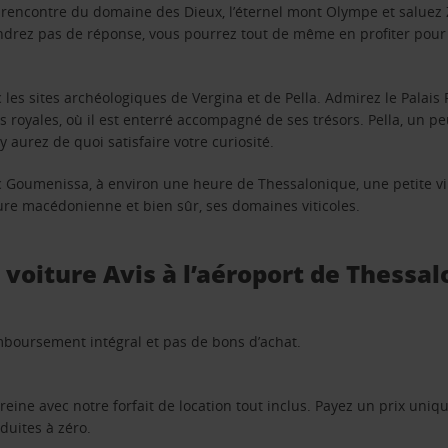
 la rencontre du domaine des Dieux, l’éternel mont Olympe et saluez
endrez pas de réponse, vous pourrez tout de même en profiter pour y
les sites archéologiques de Vergina et de Pella. Admirez le Palais R
es royales, où il est enterré accompagné de ses trésors. Pella, un pe
y aurez de quoi satisfaire votre curiosité.
c Goumenissa, à environ une heure de Thessalonique, une petite vil
ure macédonienne et bien sûr, ses domaines viticoles.
e voiture Avis à l’aéroport de Thessal
remboursement intégral et pas de bons d’achat.
sereine avec notre forfait de location tout inclus. Payez un prix uni
duites à zéro.