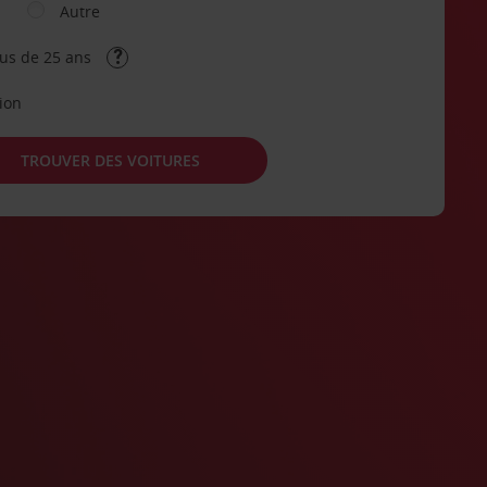
Autre
lus de 25 ans
tion
TROUVER DES VOITURES