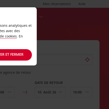
Mes réservations
Aide
DESTINATIONS
isons analytiques et
ées avec des
 de cookies
. En
ER ET FERMER
re agence de retour
DATE DE RETOUR