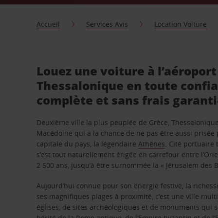
Accueil
Services Avis
Location Voiture
Louez une voiture à l’aéroport
Thessalonique en toute confi
complète et sans frais garanti
Deuxième ville la plus peuplée de Grèce, Thessalonique
Macédoine qui a la chance de ne pas être aussi prisée p
capitale du pays, la légendaire
Athènes
. Cité portuaire
s’est tout naturellement érigée en carrefour entre l’Ori
2 500 ans, jusqu’à être surnommée la « Jérusalem des 
Aujourd’hui connue pour son énergie festive, la richess
ses magnifiques plages à proximité, c’est une ville mult
églises, de sites archéologiques et de monuments qui 
hérité de la Rome antique, de l’Empire byzantin et de l