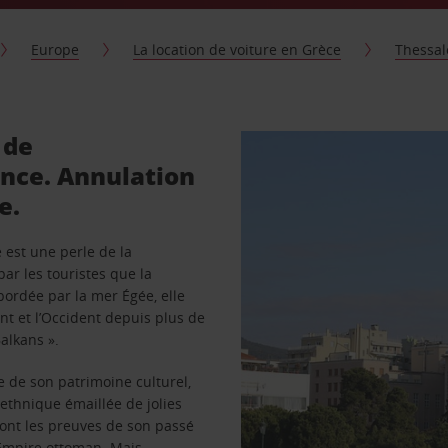
Europe
La location de voiture en Grèce
Thessal
 de
ance. Annulation
e.
 est une perle de la
ar les touristes que la
 bordée par la mer Égée, elle
ent et l’Occident depuis plus de
Balkans ».
e de son patrimoine culturel,
iethnique émaillée de jolies
sont les preuves de son passé
’Empire ottoman. Mais