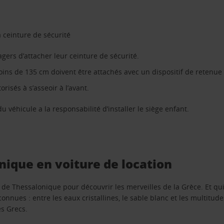
a ceinture de sécurité
agers d’attacher leur ceinture de sécurité.
ns de 135 cm doivent être attachés avec un dispositif de retenue a
isés à s’asseoir à l’avant.
u véhicule a la responsabilité d’installer le siège enfant.
onique en voiture de location
t de Thessalonique pour découvrir les merveilles de la Grèce. Et q
nnues : entre les eaux cristallines, le sable blanc et les multitude
es Grecs.