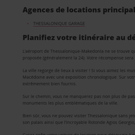
Agences de locations principa
THESSALONIQUE GARAGE
Planifiez votre itinéraire au 
L’aéroport de Thessalonique-Makedonía ne se trouve qu’
proposée (généralement la 24). Votre récompense sera l
La ville regorge de lieux à visiter ! Si vous aimez les m
Macédoine avec une exposition chronologique. Sur votre 
extrêmement bien fournis.
Sur le chemin, vous ne manquerez pas non plus de passe
monuments les plus emblématiques de la ville.
Bien sûr, vous ne pouvez visiter Thessalonique sans jet
son palais ainsi que l’incroyable Rotonde Agios Georgio
Garez enfin votre voiture de location pour découvrir à p