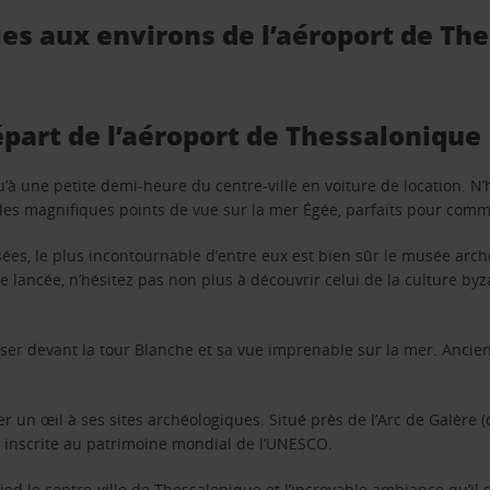
les aux environs de l’aéroport de Th
départ de l’aéroport de Thessalonique
à une petite demi-heure du centre-ville en voiture de location. N’
es magnifiques points de vue sur la mer Égée, parfaits pour comme
usées, le plus incontournable d’entre eux est bien sûr le musée archéo
lancée, n’hésitez pas non plus à découvrir celui de la culture byza
r devant la tour Blanche et sa vue imprenable sur la mer. Ancienne 
er un œil à ses sites archéologiques. Situé près de l’Arc de Galère 
, inscrite au patrimoine mondial de l’UNESCO.
ied le centre-ville de Thessalonique et l’incroyable ambiance qu’il 