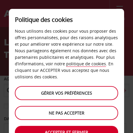
Menu
Politique des cookies
Welcome
Nous utilisons des cookies pour vous proposer des
to
offres personnalisées, pour des raisons analytiques
Location de voiture
Avis
et pour améliorer votre expérience sur notre site.
Nous partageons également nos données avec des
Thessalonique
partenaires publicitaires et analytiques. Pour plus
d’informations, voir notre
politique de cookies
. En
cliquant sur ACCEPTER vous acceptez que nous
utilisions des cookies.
AGENCE DE DÉPART
GÉRER VOS PRÉFÉRENCES
Sélectionnez une autre agence de retour
NE PAS ACCEPTER
DATE DE DÉPART
DATE DE RETOUR
ACCEPTER ET FERMER