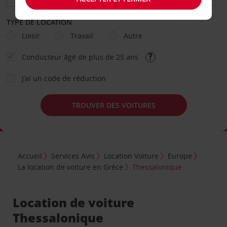
TYPE DE LOCATION
Loisir
Travail
Autre
Conducteur âgé de plus de 25 ans
J’ai un code de réduction
TROUVER DES VOITURES
Accueil
Services Avis
Location Voiture
Europe
La location de voiture en Grèce
Thessalonique
Location de voiture
Thessalonique