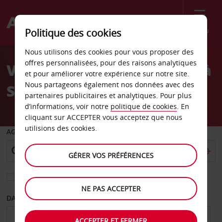
Menu
Politique des cookies
Welcome
Nous utilisons des cookies pour vous proposer des
to
offres personnalisées, pour des raisons analytiques
Votre location de voiture à
Avis
et pour améliorer votre expérience sur notre site.
Nous partageons également nos données avec des
Sallanches
partenaires publicitaires et analytiques. Pour plus
d’informations, voir notre
politique de cookies
. En
cliquant sur ACCEPTER vous acceptez que nous
utilisions des cookies.
AGENCE DE DÉPART
GÉRER VOS PRÉFÉRENCES
Sélectionnez une autre agence de retour
NE PAS ACCEPTER
DATE DE DÉPART
DATE DE RETOUR
ACCEPTER ET FERMER