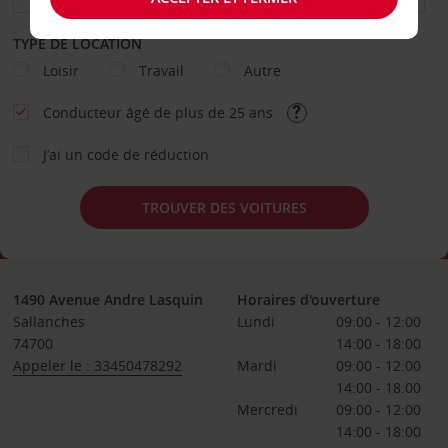
TYPE DE LOCATION
Loisir
Travail
Autre
Conducteur âgé de plus de 25 ans
J’ai un code de réduction
TROUVER DES VOITURES
1490 Avenue Andre Lasquin
Horaires d'ouverture
Sallanches
Lundi
09:00 - 12:00
74700
14:00 - 18:00
Appeler le : 33450478292
Mardi
09:00 - 12:00
14:00 - 18:00
Mercredi
09:00 - 12:00
14:00 - 18:00