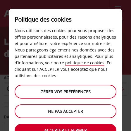
Menu
Politique des cookies
Welcome
Nous utilisons des cookies pour vous proposer des
to
offres personnalisées, pour des raisons analytiques
Location de voiture Gare
Avis
et pour améliorer votre expérience sur notre site.
Nous partageons également nos données avec des
de Cluses
partenaires publicitaires et analytiques. Pour plus
d’informations, voir notre
politique de cookies
. En
cliquant sur ACCEPTER vous acceptez que nous
utilisions des cookies.
AGENCE DE DÉPART
GÉRER VOS PRÉFÉRENCES
Sélectionnez une autre agence de retour
NE PAS ACCEPTER
DATE DE DÉPART
DATE DE RETOUR
ACCEPTER ET FERMER