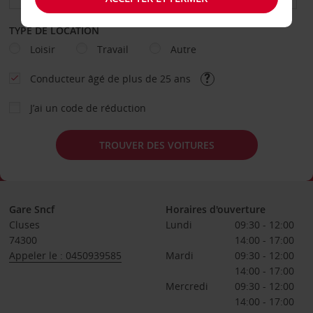
TYPE DE LOCATION
Loisir
Travail
Autre
Conducteur âgé de plus de 25 ans
J’ai un code de réduction
TROUVER DES VOITURES
Gare Sncf
Horaires d'ouverture
Cluses
Lundi
09:30 - 12:00
74300
14:00 - 17:00
Appeler le : 0450939585
Mardi
09:30 - 12:00
14:00 - 17:00
Mercredi
09:30 - 12:00
14:00 - 17:00