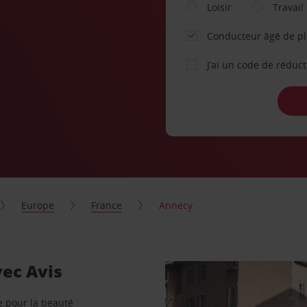
Loisir
Travail
Conducteur âgé de p
J’ai un code de réduc
Europe
France
Annecy
vec Avis
e pour la beauté