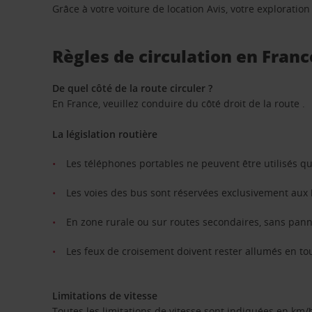
Grâce à votre voiture de location Avis, votre exploratio
Règles de circulation en Franc
De quel côté de la route circuler ?
En France, veuillez conduire du côté droit de la route .
La législation routière
Les téléphones portables ne peuvent être utilisés qu’e
Les voies des bus sont réservées exclusivement aux b
En zone rurale ou sur routes secondaires, sans panne
Les feux de croisement doivent rester allumés en to
Limitations de vitesse
Toutes les limitations de vitesse sont indiquées en km/