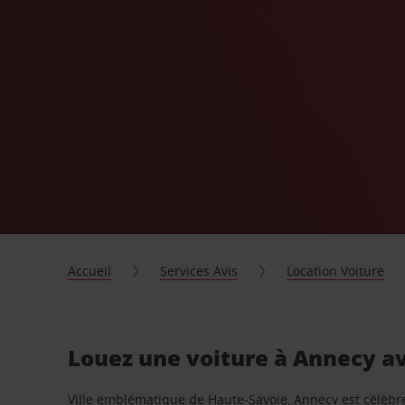
Accueil
Services Avis
Location Voiture
Louez une voiture à Annecy a
Ville emblématique de Haute-Savoie, Annecy est célèbr