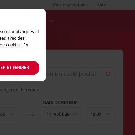
Mes réservations
Aide
DESTINATIONS
isons analytiques et
ées avec des
 de cookies
. En
ER ET FERMER
re agence de retour
DATE DE RETOUR