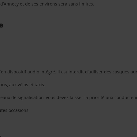
n d’Annecy et de ses environs sera sans limites.
e
n dispositif audio intégré. Il est interdit d’utiliser des casques aud
us, aux vélos et taxis.
aux de signalisation, vous devez laisser la priorité aux conducteu
utes occasions
h.