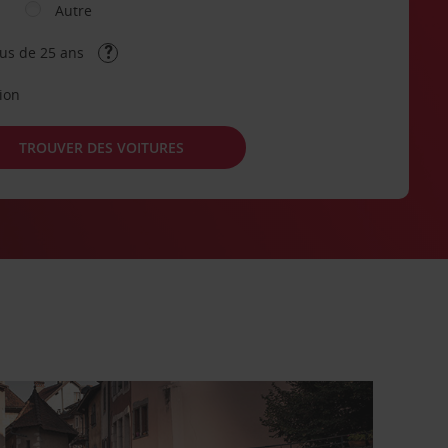
Autre
lus de 25 ans
tion
TROUVER DES VOITURES