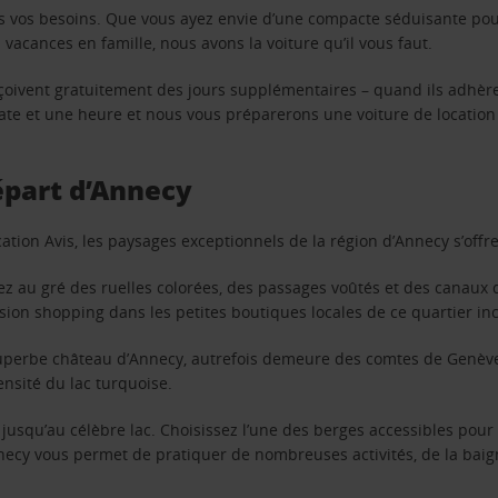
s vos besoins. Que vous ayez envie d’une compacte séduisante pou
acances en famille, nous avons la voiture qu’il vous faut.
reçoivent gratuitement des jours supplémentaires – quand ils adhèr
 date et une heure et nous vous préparerons une voiture de location
départ d’Annecy
ation Avis, les paysages exceptionnels de la région d’Annecy s’offre
lânez au gré des ruelles colorées, des passages voûtés et des canaux
ssion shopping dans les petites boutiques locales de ce quartier i
u superbe château d’Annecy, autrefois demeure des comtes de Genève.
nsité du lac turquoise.
jusqu’au célèbre lac. Choisissez l’une des berges accessibles pour 
necy vous permet de pratiquer de nombreuses activités, de la baign