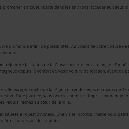
s promener en toute liberté dans les environs, accéder aux lieux d’i
re un monde infini de possibilités. Au volant de votre voiture de lo
ronnants.
 rejoindre la station de la Clusaz ouverte tout au long de l’année
tagneux depuis le confort de votre voiture de location, avant de p
e ville exceptionnelle de la région et rendez-vous en moins de 45 m
xcursion d’une journée, vous pourrez admirer l’impressionnant jet 
 Pâquis, nichés au cœur de la ville.
ier, situées à l’ouest d’Annecy. Une visite incontournable pour pet
5 mètres au-dessus des rapides.