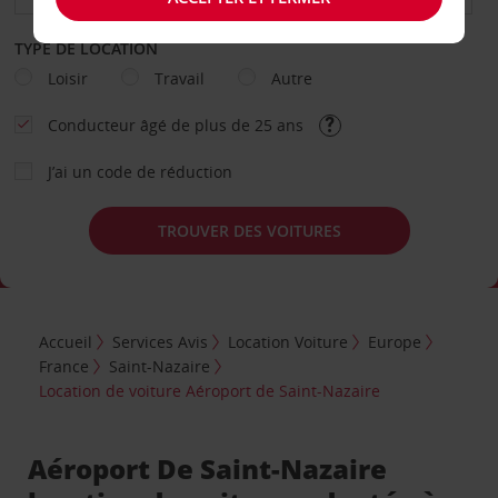
TYPE DE LOCATION
Loisir
Travail
Autre
Conducteur âgé de plus de 25 ans
J’ai un code de réduction
TROUVER DES VOITURES
Accueil
Services Avis
Location Voiture
Europe
France
Saint-Nazaire
Location de voiture Aéroport de Saint-Nazaire
Aéroport De Saint-Nazaire