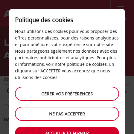
Menu
Politique des cookies
Welcome
Nous utilisons des cookies pour vous proposer des
to
offres personnalisées, pour des raisons analytiques
Location de voiture
Avis
et pour améliorer votre expérience sur notre site.
Nous partageons également nos données avec des
Aéroport de Saint-Nazaire
partenaires publicitaires et analytiques. Pour plus
d’informations, voir notre
politique de cookies
. En
cliquant sur ACCEPTER vous acceptez que nous
utilisions des cookies.
AGENCE DE DÉPART
GÉRER VOS PRÉFÉRENCES
Sélectionnez une autre agence de retour
NE PAS ACCEPTER
DATE DE DÉPART
DATE DE RETOUR
ACCEPTER ET FERMER