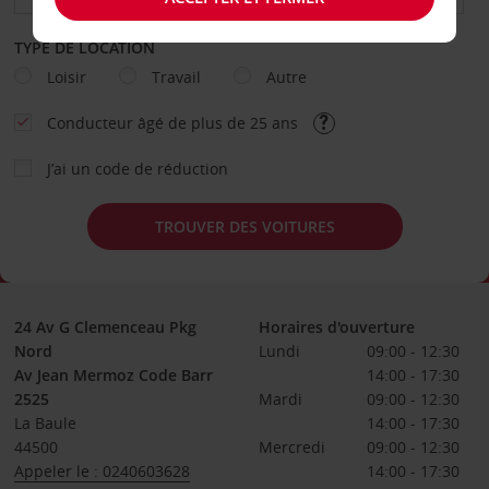
TYPE DE LOCATION
Loisir
Travail
Autre
Conducteur âgé de plus de 25 ans
J’ai un code de réduction
TROUVER DES VOITURES
24 Av G Clemenceau Pkg
Horaires d'ouverture
Nord
Lundi
09:00 - 12:30
Av Jean Mermoz Code Barr
14:00 - 17:30
2525
Mardi
09:00 - 12:30
La Baule
14:00 - 17:30
44500
Mercredi
09:00 - 12:30
Appeler le : 0240603628
14:00 - 17:30