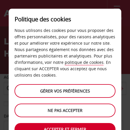
Menu
Politique des cookies
Welcome
Nous utilisons des cookies pour vous proposer des
to
offres personnalisées, pour des raisons analytiques
Location de voiture
Avis
et pour améliorer votre expérience sur notre site.
Nous partageons également nos données avec des
Hazyview - Agence
partenaires publicitaires et analytiques. Pour plus
d’informations, voir notre
politique de cookies
. En
cliquant sur ACCEPTER vous acceptez que nous
utilisions des cookies.
AGENCE DE DÉPART
GÉRER VOS PRÉFÉRENCES
Sélectionnez une autre agence de retour
NE PAS ACCEPTER
DATE DE DÉPART
DATE DE RETOUR
ACCEPTER ET FERMER