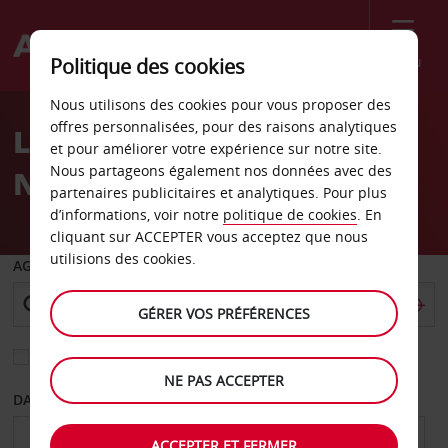
Menu
Politique des cookies
Welcome
Nous utilisons des cookies pour vous proposer des
to
offres personnalisées, pour des raisons analytiques
Location de voiture Saint-
Avis
et pour améliorer votre expérience sur notre site.
Nous partageons également nos données avec des
Nazaire
partenaires publicitaires et analytiques. Pour plus
d’informations, voir notre
politique de cookies
. En
cliquant sur ACCEPTER vous acceptez que nous
utilisions des cookies.
AGENCE DE DÉPART
GÉRER VOS PRÉFÉRENCES
Sélectionnez une autre agence de retour
NE PAS ACCEPTER
DATE DE DÉPART
DATE DE RETOUR
ACCEPTER ET FERMER