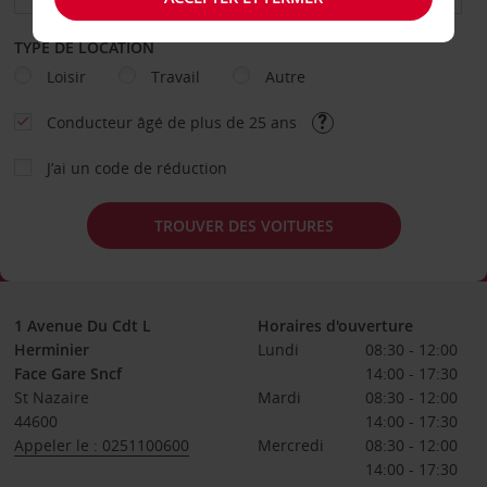
TYPE DE LOCATION
Loisir
Travail
Autre
Conducteur âgé de plus de 25 ans
J’ai un code de réduction
TROUVER DES VOITURES
1 Avenue Du Cdt L
Horaires d'ouverture
Herminier
Lundi
08:30 - 12:00
Face Gare Sncf
14:00 - 17:30
St Nazaire
Mardi
08:30 - 12:00
44600
14:00 - 17:30
Appeler le : 0251100600
Mercredi
08:30 - 12:00
14:00 - 17:30