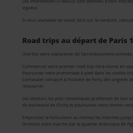
Les informations ci-dessus sont données à titre indicati
vigueur.
Si vous souhaitez en savoir plus sur la conduite, consu
Road trips au départ de Paris 
Une fois votre exploration de l’arrondissement achevée, 
Commencez votre premier road trip intra-muros en vous d
Poursuivez votre promenade à pied dans les ruelles his
Carnavalet consacré à l’histoire de Paris, des origines de
ressourcer.
Les visiteurs les plus romantiques profiteront de leur v
du boulevard de Clichy et poursuivez votre chemin vers
Empruntez le funiculaire ou montez les marches jusqu’
terminez votre marche par le quartier éclectique de Pi