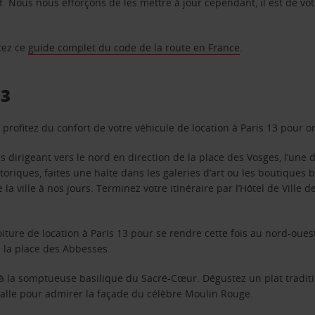
f. Nous nous efforçons de les mettre à jour cependant, il est de vot
ltez ce
guide complet du code de la route en France
.
13
profitez du confort de votre véhicule de location à Paris 13 pour o
irigeant vers le nord en direction de la place des Vosges, l’une de
toriques, faites une halte dans les galeries d’art ou les boutiqu
 la ville à nos jours. Terminez votre itinéraire par l’Hôtel de Ville d
oiture de location à Paris 13 pour se rendre cette fois au nord-ouest
 la place des Abbesses.
à la somptueuse basilique du Sacré-Cœur. Dégustez un plat traditi
galle pour admirer la façade du célèbre Moulin Rouge.