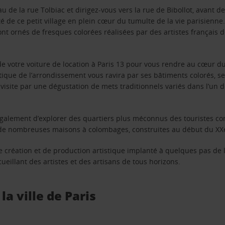
u de la rue Tolbiac et dirigez-vous vers la rue de Bibollot, avant de
é de ce petit village en plein cœur du tumulte de la vie parisien
sont ornés de fresques colorées réalisées par des artistes françai
 votre voiture de location à Paris 13 pour vous rendre au cœur du 
tique de l’arrondissement vous ravira par ses bâtiments colorés, s
site par une dégustation de mets traditionnels variés dans l’un d
également d’explorer des quartiers plus méconnus des touristes co
it de nombreuses maisons à colombages, construites au début du XXe
e création et de production artistique implanté à quelques pas de l
ueillant des artistes et des artisans de tous horizons.
a ville de Paris