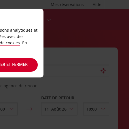
Mes réservations
Aide
DESTINATIONS
isons analytiques et
ées avec des
 de cookies
. En
ER ET FERMER
re agence de retour
DATE DE RETOUR