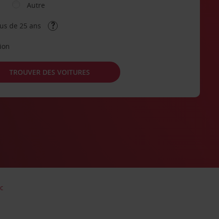
Autre
lus de 25 ans
tion
TROUVER DES VOITURES
ac