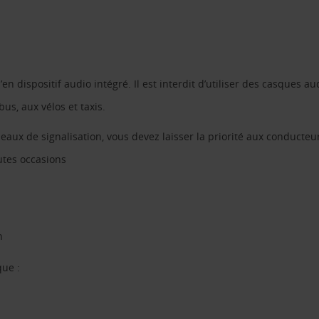
n dispositif audio intégré. Il est interdit d’utiliser des casques aud
us, aux vélos et taxis.
aux de signalisation, vous devez laisser la priorité aux conducteu
utes occasions
h
que :