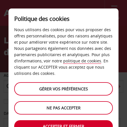
Menu
Politique des cookies
Welcome
Nous utilisons des cookies pour vous proposer des
to
offres personnalisées, pour des raisons analytiques
Location de voiture Gare
Avis
et pour améliorer votre expérience sur notre site.
Nous partageons également nos données avec des
de l’Est
partenaires publicitaires et analytiques. Pour plus
d’informations, voir notre
politique de cookies
. En
cliquant sur ACCEPTER vous acceptez que nous
utilisions des cookies.
AGENCE DE DÉPART
GÉRER VOS PRÉFÉRENCES
Sélectionnez une autre agence de retour
NE PAS ACCEPTER
DATE DE DÉPART
DATE DE RETOUR
ACCEPTER ET FERMER