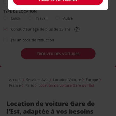
TYPE DE LOCATION
Loisir
Travail
Autre
Conducteur âgé de plus de 25 ans
J’ai un code de réduction
TROUVER DES VOITURES
Accueil
Services Avis
Location Voiture
Europe
France
Paris
Location de voiture Gare de l’Est
Location de voiture Gare de
l’Est, adaptée à vos besoins