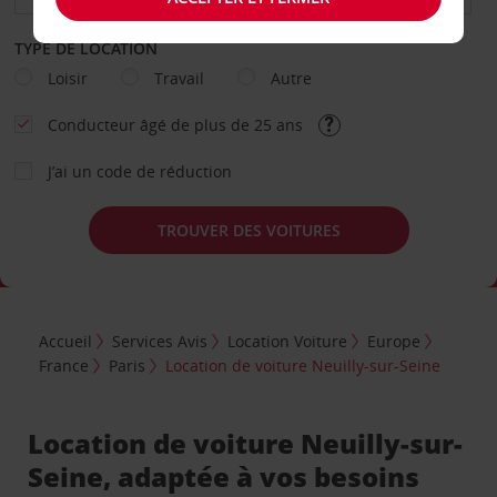
TYPE DE LOCATION
Loisir
Travail
Autre
Conducteur âgé de plus de 25 ans
J’ai un code de réduction
TROUVER DES VOITURES
Accueil
Services Avis
Location Voiture
Europe
France
Paris
Location de voiture Neuilly-sur-Seine
Location de voiture Neuilly-sur-
Seine, adaptée à vos besoins