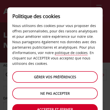
Menu
Politique des cookies
Welcome
Nous utilisons des cookies pour vous proposer des
to
offres personnalisées, pour des raisons analytiques
Location de voiture
Avis
et pour améliorer votre expérience sur notre site.
Nous partageons également nos données avec des
Neuilly-sur-Seine
partenaires publicitaires et analytiques. Pour plus
d’informations, voir notre
politique de cookies
. En
cliquant sur ACCEPTER vous acceptez que nous
utilisions des cookies.
AGENCE DE DÉPART
GÉRER VOS PRÉFÉRENCES
Sélectionnez une autre agence de retour
NE PAS ACCEPTER
DATE DE DÉPART
DATE DE RETOUR
ACCEPTER ET FERMER