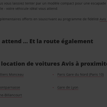
us vous laissiez tenter par un modèle compact pour une escapade 
e - votre véhicule idéal vous attend.
supplémentaires offerts en souscrivant au programme de fidélité
Avis
s attend … Et la route également
e location de voitures Avis à proximit
illiers Monceau
Paris Gare du Nord (Paris 10)
ontparnasse
Gare de Lyon
ne-Billancourt