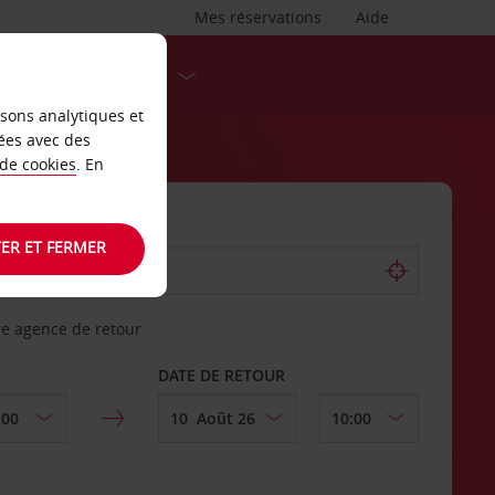
Mes réservations
Aide
DESTINATIONS
isons analytiques et
ées avec des
 de cookies
. En
ER ET FERMER
re agence de retour
DATE DE RETOUR