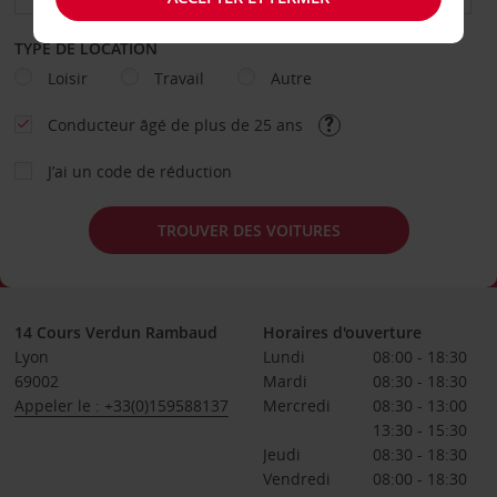
TYPE DE LOCATION
Loisir
Travail
Autre
Conducteur âgé de plus de 25 ans
J’ai un code de réduction
TROUVER DES VOITURES
14 Cours Verdun Rambaud
Horaires d'ouverture
Lyon
Lundi
08:00 - 18:30
69002
Mardi
08:30 - 18:30
Appeler le : +33(0)159588137
Mercredi
08:30 - 13:00
13:30 - 15:30
Jeudi
08:30 - 18:30
Vendredi
08:00 - 18:30