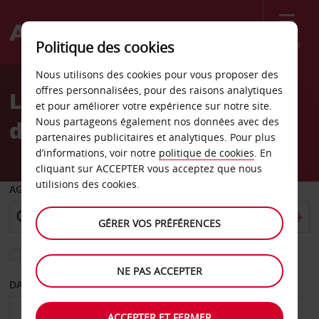
Menu
Politique des cookies
Welcome
Nous utilisons des cookies pour vous proposer des
to
offres personnalisées, pour des raisons analytiques
Location de voiture Gare
Avis
et pour améliorer votre expérience sur notre site.
Nous partageons également nos données avec des
de Lyon-Perrache
partenaires publicitaires et analytiques. Pour plus
d’informations, voir notre
politique de cookies
. En
cliquant sur ACCEPTER vous acceptez que nous
utilisions des cookies.
AGENCE DE DÉPART
GÉRER VOS PRÉFÉRENCES
Sélectionnez une autre agence de retour
NE PAS ACCEPTER
DATE DE DÉPART
DATE DE RETOUR
ACCEPTER ET FERMER