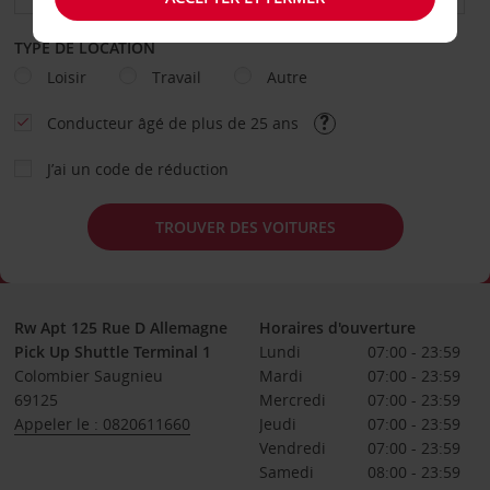
TYPE DE LOCATION
Loisir
Travail
Autre
Conducteur âgé de plus de 25 ans
J’ai un code de réduction
TROUVER DES VOITURES
Rw Apt 125 Rue D Allemagne
Horaires d'ouverture
Pick Up Shuttle Terminal 1
Lundi
07:00 - 23:59
Colombier Saugnieu
Mardi
07:00 - 23:59
69125
Mercredi
07:00 - 23:59
Appeler le : 0820611660
Jeudi
07:00 - 23:59
Vendredi
07:00 - 23:59
Samedi
08:00 - 23:59