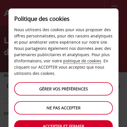
Menu
Politique des cookies
Welcome
Nous utilisons des cookies pour vous proposer des
to
offres personnalisées, pour des raisons analytiques
Location de voiture Gare
Avis
et pour améliorer votre expérience sur notre site.
Nous partageons également nos données avec des
de Lyon-St Exupéry
partenaires publicitaires et analytiques. Pour plus
d’informations, voir notre
politique de cookies
. En
cliquant sur ACCEPTER vous acceptez que nous
utilisions des cookies.
AGENCE DE DÉPART
GÉRER VOS PRÉFÉRENCES
Sélectionnez une autre agence de retour
NE PAS ACCEPTER
DATE DE DÉPART
DATE DE RETOUR
ACCEPTER ET FERMER