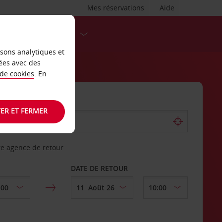
Mes réservations
Aide
DESTINATIONS
isons analytiques et
ées avec des
 de cookies
. En
ER ET FERMER
re agence de retour
DATE DE RETOUR