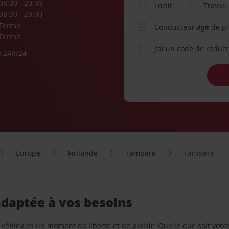
08:00 - 20:00
Loisir
Travail
08:00 - 20:00
Fermé
Conducteur âgé de p
Fermé
J’ai un code de réduc
e 24h/24
Europe
Finlande
Tampere
Tampere
adaptée à vos besoins
e véhicules un moment de liberté et de plaisir. Quelle que soit vot