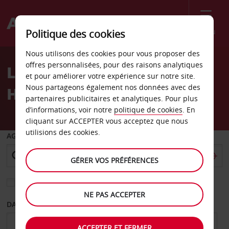
Menu
Politique des cookies
Welcome
Nous utilisons des cookies pour vous proposer des
to
offres personnalisées, pour des raisons analytiques
Location de voiture
Avis
et pour améliorer votre expérience sur notre site.
Nous partageons également nos données avec des
Hameenlinna
partenaires publicitaires et analytiques. Pour plus
d’informations, voir notre
politique de cookies
. En
cliquant sur ACCEPTER vous acceptez que nous
utilisions des cookies.
AGENCE DE DÉPART
GÉRER VOS PRÉFÉRENCES
Sélectionnez une autre agence de retour
NE PAS ACCEPTER
DATE DE DÉPART
DATE DE RETOUR
ACCEPTER ET FERMER