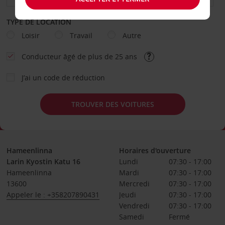
TYPE DE LOCATION
Loisir
Travail
Autre
Conducteur âgé de plus de 25 ans
J’ai un code de réduction
TROUVER DES VOITURES
Hameenlinna
Horaires d'ouverture
Larin Kyostin Katu 16
Lundi
07:30 - 17:00
Hameenlinna
Mardi
07:30 - 17:00
13600
Mercredi
07:30 - 17:00
Appeler le : +358207890431
Jeudi
07:30 - 17:00
Vendredi
07:30 - 17:00
Samedi
Fermé