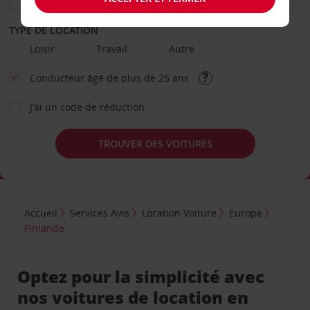
TYPE DE LOCATION
Loisir
Travail
Autre
Conducteur âgé de plus de 25 ans
J’ai un code de réduction
TROUVER DES VOITURES
Accueil
Services Avis
Location Voiture
Europe
Finlande
Optez pour la simplicité avec
nos voitures de location en