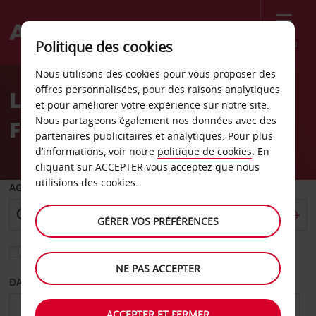
Menu
Politique des cookies
Welcome
Nous utilisons des cookies pour vous proposer des
to
offres personnalisées, pour des raisons analytiques
Location de voiture en
Avis
et pour améliorer votre expérience sur notre site.
Nous partageons également nos données avec des
Finlande
partenaires publicitaires et analytiques. Pour plus
d’informations, voir notre
politique de cookies
. En
cliquant sur ACCEPTER vous acceptez que nous
utilisions des cookies.
AGENCE DE DÉPART
GÉRER VOS PRÉFÉRENCES
Sélectionnez une autre agence de retour
NE PAS ACCEPTER
DATE DE DÉPART
DATE DE RETOUR
ACCEPTER ET FERMER