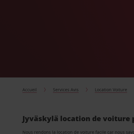
Accueil
Services Avis
Location Voiture
Jyväskylä location de voiture
Nous rendons la location de voiture facile car nous sa