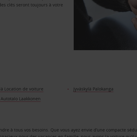
des clés seront toujours à votre
lä Location de voiture
Jyväskylä Palokanga
 Autotalo Laakkonen
ondre à tous vos besoins. Que vous ayez envie d’une compacte sédu
pacieux pour des vacances en famille, nous avons la voiture qu’il 