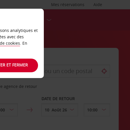
Mes réservations
Aide
DESTINATIONS
isons analytiques et
ées avec des
 de cookies
. En
ER ET FERMER
re agence de retour
DATE DE RETOUR