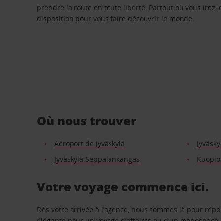
prendre la route en toute liberté. Partout où vous irez, 
disposition pour vous faire découvrir le monde.
Où nous trouver
Aéroport de Jyväskylä
Jyväsky
Jyväskylä Seppalankangas
Kuopio
Votre voyage commence ici.
Dès votre arrivée à l’agence, nous sommes là pour rép
élégante pour un voyage d’affaires ou d’un monospace s