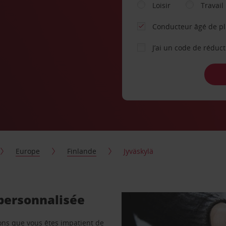
Loisir
Travail
Conducteur âgé de p
J’ai un code de réduc
Europe
Finlande
Jyväskylä
 personnalisée
vons que vous êtes impatient de