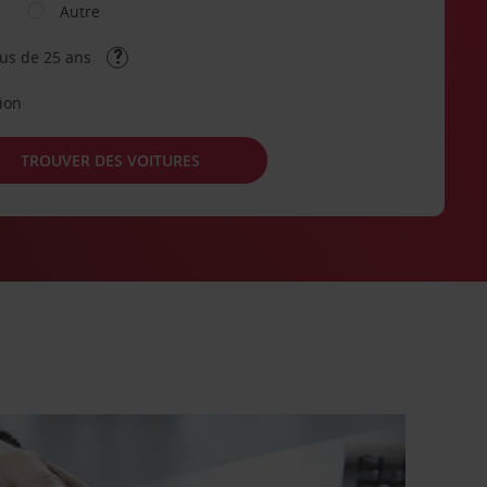
Autre
lus de 25 ans
tion
TROUVER DES VOITURES