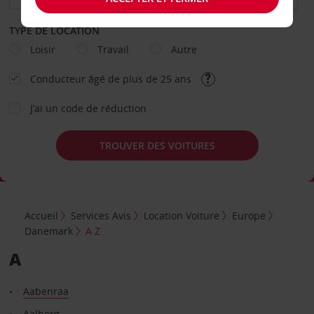
TYPE DE LOCATION
Loisir
Travail
Autre
Conducteur âgé de plus de 25 ans
J’ai un code de réduction
TROUVER DES VOITURES
Accueil
Services Avis
Location Voiture
Europe
Danemark
A Z
A
Aabenraa
Aalborg