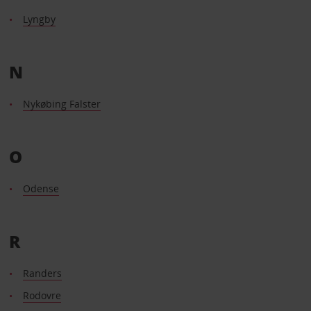
Lyngby
N
Nykøbing Falster
O
Odense
R
Randers
Rodovre