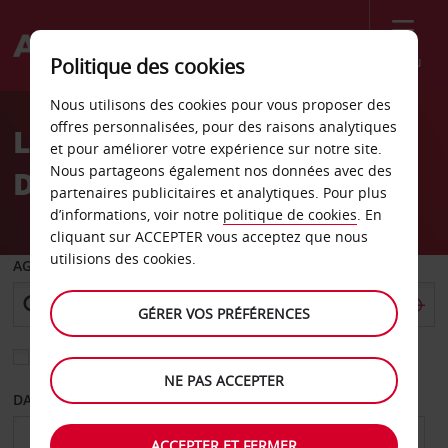
Menu
Politique des cookies
Welcome
Nous utilisons des cookies pour vous proposer des
to
offres personnalisées, pour des raisons analytiques
Location de voiture
Avis
et pour améliorer votre expérience sur notre site.
Nous partageons également nos données avec des
Danemark
partenaires publicitaires et analytiques. Pour plus
d’informations, voir notre
politique de cookies
. En
cliquant sur ACCEPTER vous acceptez que nous
utilisions des cookies.
AGENCE DE DÉPART
GÉRER VOS PRÉFÉRENCES
Sélectionnez une autre agence de retour
NE PAS ACCEPTER
DATE DE DÉPART
DATE DE RETOUR
ACCEPTER ET FERMER