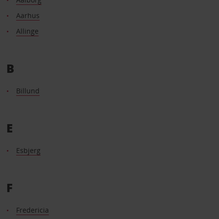
Aarhus
Allinge
B
Billund
E
Esbjerg
F
Fredericia