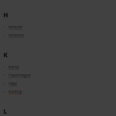
H
Hillerod
Hirtshals
K
Karup
Copenhague
Køge
Kolding
L