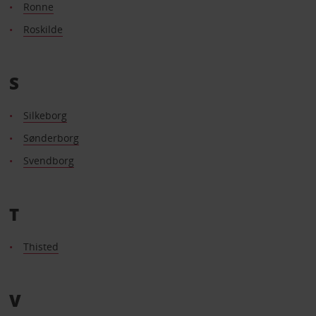
Ronne
Roskilde
S
Silkeborg
Sønderborg
Svendborg
T
Thisted
V