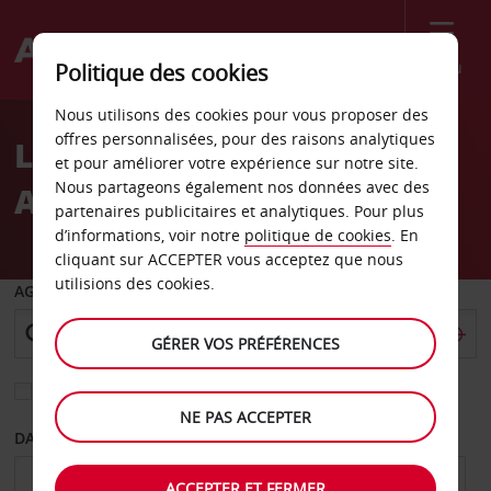
Menu
Politique des cookies
Welcome
Nous utilisons des cookies pour vous proposer des
to
offres personnalisées, pour des raisons analytiques
Location de voiture
Avis
et pour améliorer votre expérience sur notre site.
Nous partageons également nos données avec des
Aabenraa
partenaires publicitaires et analytiques. Pour plus
d’informations, voir notre
politique de cookies
. En
cliquant sur ACCEPTER vous acceptez que nous
utilisions des cookies.
AGENCE DE DÉPART
GÉRER VOS PRÉFÉRENCES
Sélectionnez une autre agence de retour
NE PAS ACCEPTER
DATE DE DÉPART
DATE DE RETOUR
ACCEPTER ET FERMER