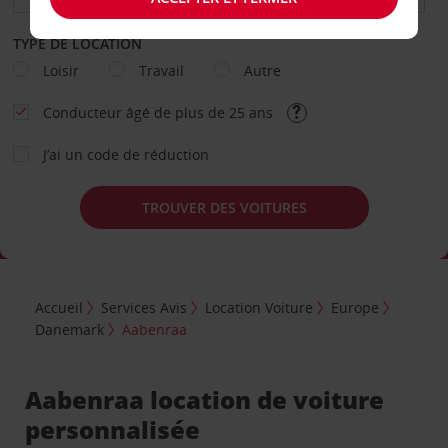
TYPE DE LOCATION
Loisir
Travail
Autre
Conducteur âgé de plus de 25 ans
J’ai un code de réduction
TROUVER DES VOITURES
Accueil
Services Avis
Location Voiture
Europe
Danemark
Aabenraa
Aabenraa location de voiture
personnalisée