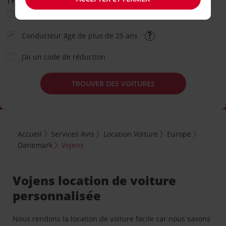
TYPE DE LOCATION
Loisir
Travail
Autre
Conducteur âgé de plus de 25 ans
J’ai un code de réduction
TROUVER DES VOITURES
Accueil
Services Avis
Location Voiture
Europe
Danemark
Vojens
Vojens location de voiture
personnalisée
Nous rendons la location de voiture facile car nous savons