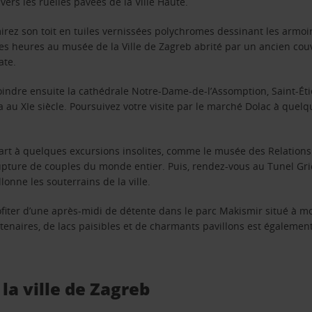
ers les ruelles pavées de la Ville Haute.
mirez son toit en tuiles vernissées polychromes dessinant les armoir
es heures au musée de la Ville de Zagreb abrité par un ancien cou
ate.
joindre ensuite la cathédrale Notre-Dame-de-l’Assomption, Saint-Éti
a au XIe siècle. Poursuivez votre visite par le marché Dolac à que
 part à quelques excursions insolites, comme le musée des Relati
rupture de couples du monde entier. Puis, rendez-vous au Tunel Gr
onne les souterrains de la ville.
ofiter d’une après-midi de détente dans le parc Makismir situé à m
entenaires, de lacs paisibles et de charmants pavillons est égalem
la ville de Zagreb