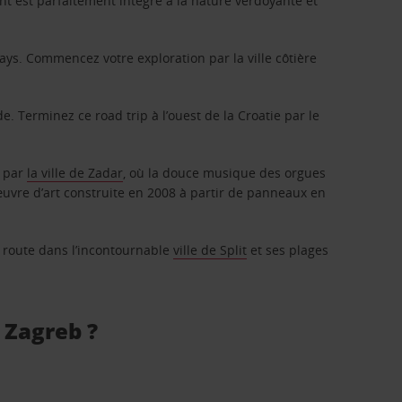
nant est parfaitement intégré à la nature verdoyante et
ays. Commencez votre exploration par la ville côtière
. Terminez ce road trip à l’ouest de la Croatie par le
e par
la ville de Zadar
, où la douce musique des orgues
œuvre d’art construite en 2008 à partir de panneaux en
re route dans l’incontournable
ville de Split
et ses plages
e Zagreb ?