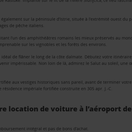
e Rastoke. Implanté sur le lit de la rivière Slunjčica, ce lieu fasci
également sur la péninsule d’Istrie, située à l’extrémité ouest du p
ages de pêche italiens.
ritant l’un des amphithéâtres romains les mieux préservés au monde
mprenable sur les vignobles et les forêts des environs.
 idéal de flâner le long de la côte dalmate. Débutez votre itinérair
nir impérissable. Non loin de là, admirez le Salut au soleil, une 
ortifiée aux vestiges historiques sans pareil, avant de terminer vot
résidence impériale fortifiée construite en 305 apr. J.-C.
re location de voiture à l’aéroport d
remboursement intégral et pas de bons d’achat.