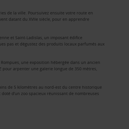
ies de la ville. Poursuivez ensuite votre route en
vent datant du XVIIe siècle, pour en apprendre
enne et Saint-Ladislas, un imposant édifice
lques pas et dégustez des produits locaux parfumés aux
ons Rompues, une exposition hébergée dans un ancien
ič pour arpenter une galerie longue de 350 mètres,
oins de 5 kilomètres au nord-est du centre historique
ent doté d’un zoo spacieux réunissant de nombreuses