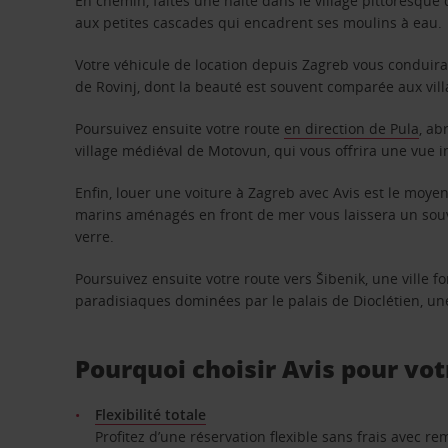
En chemin, faites une halte dans le village pittoresque d
aux petites cascades qui encadrent ses moulins à eau.
Votre véhicule de location depuis Zagreb vous conduira 
de Rovinj, dont la beauté est souvent comparée aux vill
Poursuivez ensuite votre route
en direction de Pula
, ab
village médiéval de Motovun, qui vous offrira une vue i
Enfin, louer une voiture à Zagreb avec Avis est le moyen
marins aménagés en front de mer vous laissera un souve
verre.
Poursuivez ensuite votre route vers Šibenik, une ville f
paradisiaques dominées par le palais de Dioclétien, une 
Pourquoi choisir Avis pour vot
Flexibilité totale
Profitez d’une réservation flexible sans frais avec 