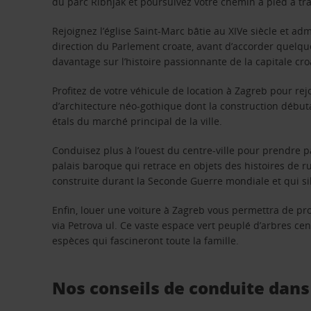
du parc Ribnjak et poursuivez votre chemin à pied à trav
Rejoignez l’église Saint-Marc bâtie au XIVe siècle et ad
direction du Parlement croate, avant d’accorder quelqu
davantage sur l’histoire passionnante de la capitale cro
Profitez de votre véhicule de location à Zagreb pour re
d’architecture néo-gothique dont la construction début
étals du marché principal de la ville.
Conduisez plus à l’ouest du centre-ville pour prendre
palais baroque qui retrace en objets des histoires de 
construite durant la Seconde Guerre mondiale et qui sill
Enfin, louer une voiture à Zagreb vous permettra de pr
via Petrova ul. Ce vaste espace vert peuplé d’arbres c
espèces qui fascineront toute la famille.
Nos conseils de conduite dans 