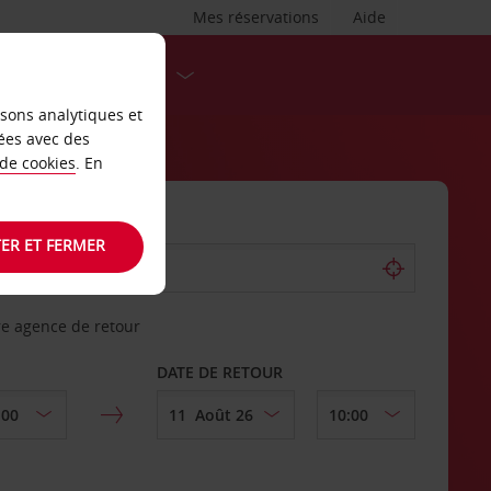
Mes réservations
Aide
DESTINATIONS
isons analytiques et
ées avec des
 de cookies
. En
ER ET FERMER
re agence de retour
DATE DE RETOUR