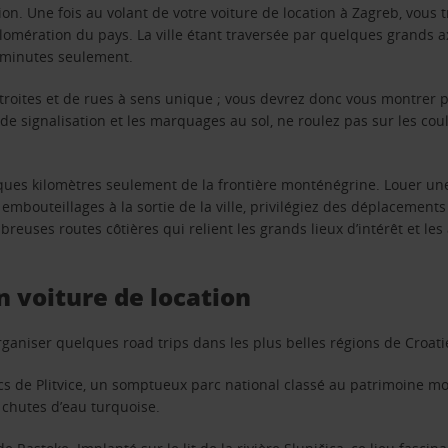
ion. Une fois au volant de votre voiture de location à Zagreb, vous 
mération du pays. La ville étant traversée par quelques grands axe
s minutes seulement.
étroites et de rues à sens unique ; vous devrez donc vous montrer p
x de signalisation et les marquages au sol, ne roulez pas sur les cou
ues kilomètres seulement de la frontière monténégrine. Louer une 
 embouteillages à la sortie de la ville, privilégiez des déplacemen
mbreuses routes côtières qui relient les grands lieux d’intérêt et les
n voiture de location
organiser quelques road trips dans les plus belles régions de Croati
acs de Plitvice, un somptueux parc national classé au patrimoine 
 chutes d’eau turquoise.