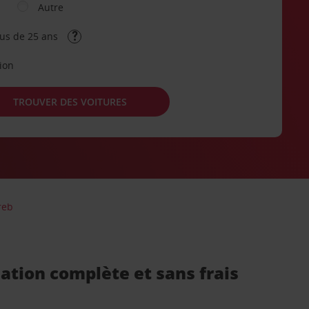
Autre
lus de 25 ans
tion
TROUVER DES VOITURES
reb
ation complète et sans frais