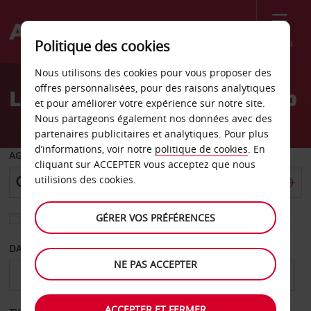
Menu
Politique des cookies
Welcome
Nous utilisons des cookies pour vous proposer des
to
offres personnalisées, pour des raisons analytiques
Location de voiture Zagreb
Avis
et pour améliorer votre expérience sur notre site.
Nous partageons également nos données avec des
partenaires publicitaires et analytiques. Pour plus
d’informations, voir notre
politique de cookies
. En
AGENCE DE DÉPART
cliquant sur ACCEPTER vous acceptez que nous
utilisions des cookies.
GÉRER VOS PRÉFÉRENCES
Sélectionnez une autre agence de retour
DATE DE DÉPART
DATE DE RETOUR
NE PAS ACCEPTER
ACCEPTER ET FERMER