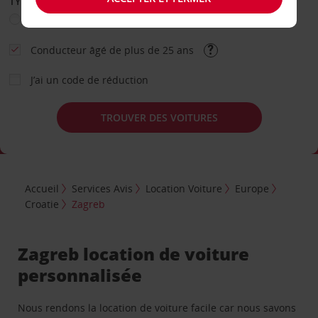
TYPE DE LOCATION
Loisir
Travail
Autre
Conducteur âgé de plus de 25 ans
J’ai un code de réduction
TROUVER DES VOITURES
Accueil
Services Avis
Location Voiture
Europe
Croatie
Zagreb
Zagreb location de voiture
personnalisée
Nous rendons la location de voiture facile car nous savons