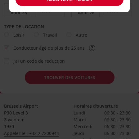
TYPE DE LOCATION
Loisir
Travail
Autre
Conducteur âgé de plus de 25 ans
J’ai un code de réduction
TROUVER DES VOITURES
Brussels Airport
Horaires d'ouverture
P30 Level 3
Lundi
06:30 - 23:30
Zaventem
Mardi
06:30 - 23:30
1930
Mercredi
06:30 - 23:30
Appeler le : +32 2 7200944
Jeudi
06:30 - 23:30