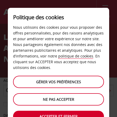
Menu
Politique des cookies
Welcome
Nous utilisons des cookies pour vous proposer des
to
offres personnalisées, pour des raisons analytiques
Location de voiture
Avis
et pour améliorer votre expérience sur notre site.
Nous partageons également nos données avec des
Aéroport de Bruxelles-
partenaires publicitaires et analytiques. Pour plus
National
d’informations, voir notre
politique de cookies
. En
cliquant sur ACCEPTER vous acceptez que nous
utilisions des cookies.
AGENCE DE DÉPART
GÉRER VOS PRÉFÉRENCES
NE PAS ACCEPTER
Sélectionnez une autre agence de retour
DATE DE DÉPART
DATE DE RETOUR
ACCEPTER ET FERMER