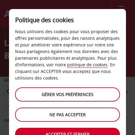
Menu
Politique des cookies
Welcome
Nous utilisons des cookies pour vous proposer des
to
offres personnalisées, pour des raisons analytiques
Location de voiture en
Avis
et pour améliorer votre expérience sur notre site.
Nous partageons également nos données avec des
Belgique
partenaires publicitaires et analytiques. Pour plus
d’informations, voir notre
politique de cookies
. En
cliquant sur ACCEPTER vous acceptez que nous
utilisions des cookies.
AGENCE DE DÉPART
GÉRER VOS PRÉFÉRENCES
Sélectionnez une autre agence de retour
NE PAS ACCEPTER
DATE DE DÉPART
DATE DE RETOUR
ACCEPTER ET FERMER