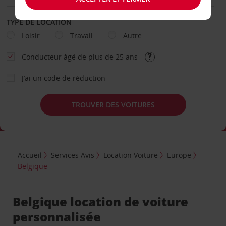
TYPE DE LOCATION
Loisir
Travail
Autre
Conducteur âgé de plus de 25 ans
J’ai un code de réduction
TROUVER DES VOITURES
Accueil
Services Avis
Location Voiture
Europe
Belgique
Belgique location de voiture
personnalisée