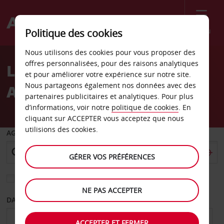
Menu
Politique des cookies
Welcome
Nous utilisons des cookies pour vous proposer des
to
offres personnalisées, pour des raisons analytiques
Location de voiture
Avis
et pour améliorer votre expérience sur notre site.
Nous partageons également nos données avec des
Aéroport d’Ostende
partenaires publicitaires et analytiques. Pour plus
d’informations, voir notre
politique de cookies
. En
cliquant sur ACCEPTER vous acceptez que nous
utilisions des cookies.
AGENCE DE DÉPART
GÉRER VOS PRÉFÉRENCES
Sélectionnez une autre agence de retour
NE PAS ACCEPTER
DATE DE DÉPART
DATE DE RETOUR
ACCEPTER ET FERMER