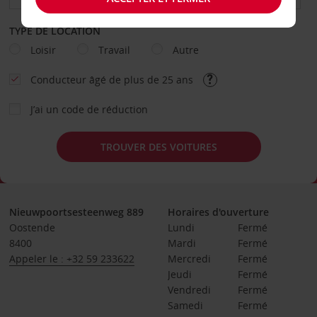
TYPE DE LOCATION
Loisir
Travail
Autre
Conducteur âgé de plus de 25 ans
J’ai un code de réduction
TROUVER DES VOITURES
Nieuwpoortsesteenweg 889
Horaires d'ouverture
Oostende
Lundi
Fermé
8400
Mardi
Fermé
Appeler le : +32 59 233622
Mercredi
Fermé
Jeudi
Fermé
Vendredi
Fermé
Samedi
Fermé